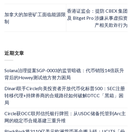
香港证监会：提防 CBEX 集团
加拿大的加密矿工面临能源限
及 Bitget Pro 涉嫌从事虚拟资
制
产相关欺诈行为
近期文章
Solana治理提案SGP-0003的监管暗礁：代币销毁14倍跃升
背后的Howey测试他方努力困局
Dinari联手Circle向美投资者开放代币化标普500：SEC注册
转移代理+持牌券商的合规路径如何破解DTCC「黑箱」困
局
Circle获OCC联邦信托银行牌照：从USDC储备托管到Arc主
网的稳定币合规基建三重升维
BlackRock将3110亿美元欧洲货币基金搬上链：UCITS「份