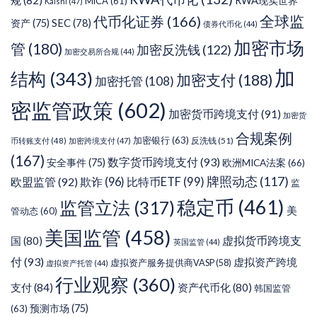
RWA现实世界
MiCA
(61)
Kalshi
(47)
代币化证券
(166)
全球监
SEC
(78)
资产
(75)
债券代币化
(44)
加密市场
管
(180)
加密反洗钱
(122)
加密交易所合规
(44)
加
结构
(343)
加密支付
(188)
加密托管
(108)
密监管政策
(602)
加密货币跨境支付
(91)
加密货
合规案例
加密银行
(63)
反洗钱
(51)
币转账支付
(48)
加密跨境支付
(47)
(167)
数字货币跨境支付
(93)
安全事件
(75)
欧洲MICA法案
(66)
牌照动态
(117)
欧盟监管
(92)
欺诈
(96)
比特币ETF
(99)
监
稳定币
(461)
监管立法
(317)
美
管动态
(60)
美国监管
(458)
虚拟货币跨境支
国
(80)
英国监管
(44)
付
(93)
虚拟资产跨境
虚拟资产服务提供商VASP
(58)
虚拟资产托管
(44)
行业观察
(360)
支付
(84)
资产代币化
(80)
韩国监管
预测市场
(75)
(63)