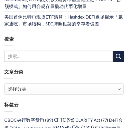
额模式」如何用合规存量撬动代币化增量
美国首例比特币现货ETF清算：Hashdex DEFI退场揭示「赢
家通吃」市场结构，SEC牌照框架的幸存者偏差
搜索
文章分类
文
章
分
标签云
类
CFTC
(96)
CBDC央行数字货币
(89)
DeFi合
CLARITY Act
(77)
RWA代币化
(132)
规
(82)