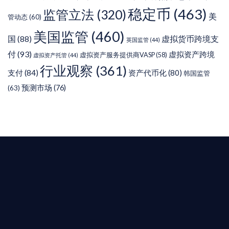
稳定币
(463)
监管立法
(320)
美
管动态
(60)
美国监管
(460)
虚拟货币跨境支
国
(88)
英国监管
(44)
付
(93)
虚拟资产跨境
虚拟资产服务提供商VASP
(58)
虚拟资产托管
(44)
行业观察
(361)
支付
(84)
资产代币化
(80)
韩国监管
预测市场
(76)
(63)
T AIYING
您的全球
b3 合規商業版圖
是準備在香港申請 1/4/9號牌照升級的傳統金融券