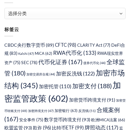
文
章
分
标签云
类
CFTC
(98)
CBDC央行数字货币
(89)
DeFi合
CLARITY Act
(77)
RWA代币化
(133)
规
(83)
RWA现实世界
MiCA
(62)
Kalshi
(47)
代币化证券
(167)
全球监
SEC
(78)
资产
(75)
债券代币化
(44)
加密市场
管
(180)
加密反洗钱
(122)
加密交易所合规
(44)
加
结构
(345)
加密支付
(188)
加密托管
(110)
密监管政策
(602)
加密货币跨境支付
(91)
加密货
合规案例
加密银行
(63)
反洗钱
(51)
币转账支付
(48)
加密跨境支付
(47)
(167)
数字货币跨境支付
(93)
安全事件
(75)
欧洲MICA法案
(66)
牌照动态
(117)
欧盟监管
(93)
欺诈
(96)
比特币ETF
(99)
监