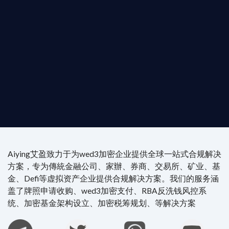
是尋求開曼加密基金設立的資產管理團隊，艾盈都將
供最專業、最高效的合規支持。
尖專家團隊：成員均擁有 ACAMS 認證反洗錢师、資
執業律師資質。
4/7 全球無時差響應：香港、迪拜、歐洲本地化團隊
時在線。
Aiying艾盈致力于为wed3加密企业提供全球一站式合规解决
方案，专为傳統金融公司、家辦、券商、交易所、矿业、基
金、Defi等虚拟资产企业提供合规解决方案。我们的服务涵
盖了牌照申请收购、wed3加密支付、RBA反洗钱风控系
统、加密基金架构设立、加密税筹规划、等解决方案