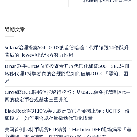
转移到某些司法管辖区
近期文章
Solana治理提案SGP-0003的监管暗礁：代币销毁14倍跃升
背后的Howey测试他方努力困局
Dinari联手Circle向美投资者开放代币化标普500：SEC注册
转移代理+持牌券商的合规路径如何破解DTCC「黑箱」困
局
Circle获OCC联邦信托银行牌照：从USDC储备托管到Arc主
网的稳定币合规基建三重升维
BlackRock将3110亿美元欧洲货币基金搬上链：UCITS「份
额模式」如何用合规存量撬动代币化增量
美国首例比特币现货ETF清算：Hashdex DEFI退场揭示「赢
家通吃」市场结构，SEC牌照框架的幸存者偏差