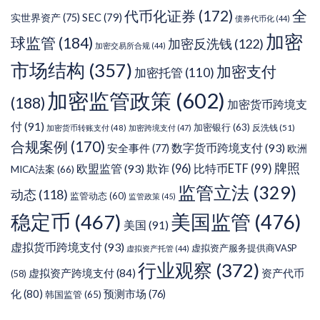
全
代币化证券
(172)
SEC
(79)
实世界资产
(75)
债券代币化
(44)
加密
球监管
(184)
加密反洗钱
(122)
加密交易所合规
(44)
市场结构
(357)
加密支付
加密托管
(110)
加密监管政策
(602)
(188)
加密货币跨境支
付
(91)
加密银行
(63)
反洗钱
(51)
加密货币转账支付
(48)
加密跨境支付
(47)
合规案例
(170)
数字货币跨境支付
(93)
安全事件
(77)
欧洲
牌照
欧盟监管
(93)
欺诈
(96)
比特币ETF
(99)
MICA法案
(66)
监管立法
(329)
动态
(118)
监管动态
(60)
监管政策
(45)
稳定币
(467)
美国监管
(476)
美国
(91)
虚拟货币跨境支付
(93)
虚拟资产服务提供商VASP
虚拟资产托管
(44)
行业观察
(372)
虚拟资产跨境支付
(84)
资产代币
(58)
化
(80)
预测市场
(76)
韩国监管
(65)