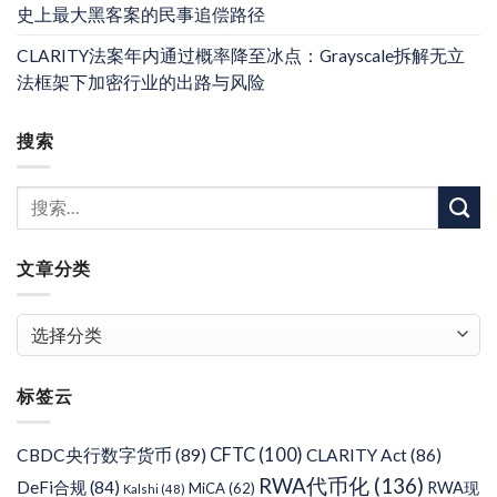
史上最大黑客案的民事追偿路径
CLARITY法案年内通过概率降至冰点：Grayscale拆解无立
法框架下加密行业的出路与风险
搜索
文章分类
文
章
分
标签云
类
CFTC
(100)
CBDC央行数字货币
(89)
CLARITY Act
(86)
RWA代币化
(136)
DeFi合规
(84)
RWA现
MiCA
(62)
Kalshi
(48)