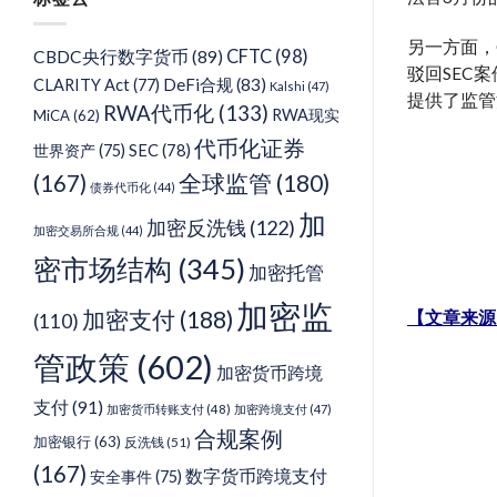
类
另一方面，C
CFTC
(98)
CBDC央行数字货币
(89)
驳回SEC案
DeFi合规
(83)
CLARITY Act
(77)
Kalshi
(47)
提供了监管
RWA代币化
(133)
RWA现实
MiCA
(62)
代币化证券
SEC
(78)
世界资产
(75)
(167)
全球监管
(180)
债券代币化
(44)
加
加密反洗钱
(122)
加密交易所合规
(44)
密市场结构
(345)
加密托管
加密监
加密支付
(188)
【文章来源
(110)
管政策
(602)
加密货币跨境
支付
(91)
加密货币转账支付
(48)
加密跨境支付
(47)
合规案例
加密银行
(63)
反洗钱
(51)
(167)
数字货币跨境支付
安全事件
(75)