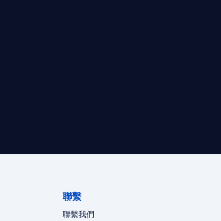
最高效的合規支持。
迪拜、歐洲本地化團隊實時在線。
聯繫
聯繫我們