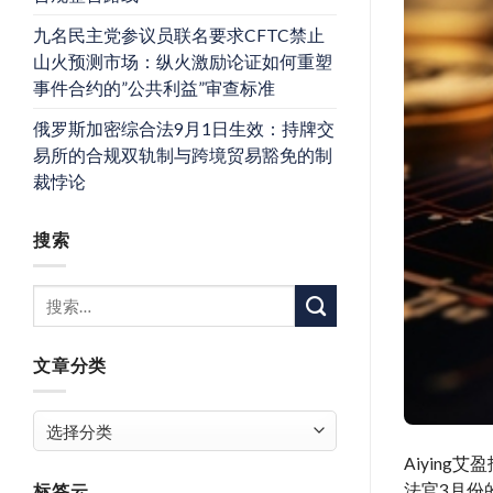
九名民主党参议员联名要求CFTC禁止
山火预测市场：纵火激励论证如何重塑
事件合约的”公共利益”审查标准
俄罗斯加密综合法9月1日生效：持牌交
易所的合规双轨制与跨境贸易豁免的制
裁悖论
搜索
文章分类
文
章
Aiying艾
分
法官3月份
标签云