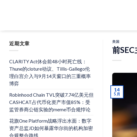
Skip
to
content
美国
近期文章
前SE
CLARITY Act休会前48小时死亡线：
Thune的cloture动议、Tillis-Gallego伦
理白宫介入与9月14天窗口的三重概率
博弈
14
5 月
Robinhood Chain TVL突破7.74亿美元但
CASHCAT占代币化资产市值85%：受
监管券商公链实验的meme币合规悖论
花旗One Platform战略浮出水面：数字
资产总监JD如何暴露华尔街的机构加密
合规整合路线