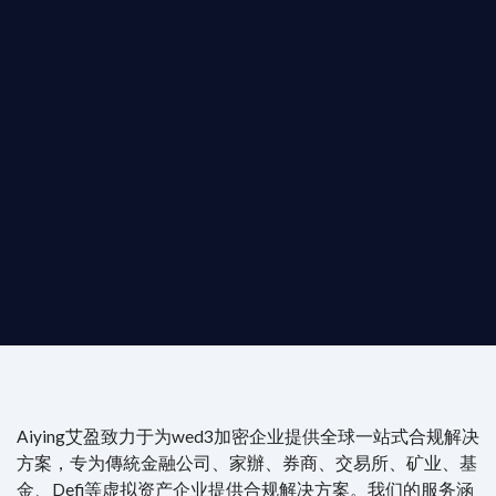
T AIYING
動您的全球
b3 合規商業版圖
是準備在香港申請 1/4/9號牌照升級的傳統金融券商，還是尋
尖專家團隊：成員均擁有 ACAMS 認證反洗錢师、資深執業律師
Aiying艾盈致力于为wed3加密企业提供全球一站式合规解决
方案，专为傳統金融公司、家辦、券商、交易所、矿业、基
金、Defi等虚拟资产企业提供合规解决方案。我们的服务涵