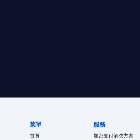
求開曼加密基金設立的資產管理團隊，艾盈都將為您提供最專業、
資質。
24/7 全球無時差響應：香港、
菜單
服務
首頁
加密支付解决方案