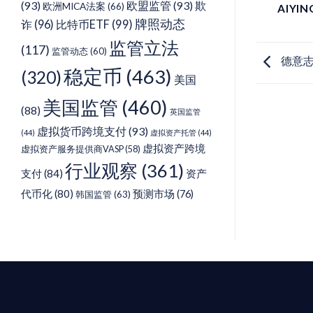
(93)
欧盟监管
(93)
欺
欧洲MICA法案
(66)
AIYI
牌照动态
诈
(96)
比特币ETF
(99)
监管立法
(117)
监管动态
(60)
德意志
稳定币
(463)
(320)
美国
美国监管
(460)
(88)
英国监管
虚拟货币跨境支付
(93)
(44)
虚拟资产托管
(44)
虚拟资产跨境
虚拟资产服务提供商VASP
(58)
行业观察
(361)
支付
(84)
资产
代币化
(80)
预测市场
(76)
韩国监管
(63)