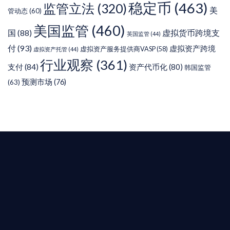
稳定币
(463)
监管立法
(320)
美
管动态
(60)
美国监管
(460)
虚拟货币跨境支
国
(88)
英国监管
(44)
付
(93)
虚拟资产跨境
虚拟资产服务提供商VASP
(58)
虚拟资产托管
(44)
行业观察
(361)
支付
(84)
资产代币化
(80)
韩国监管
预测市场
(76)
(63)
T AIYING
您的全球
b3 合規商業版圖
是準備在香港申請 1/4/9號牌照升級的傳統金融券
是尋求開曼加密基金設立的資產管理團隊，艾盈都將