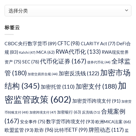
文
章
分
标签云
类
CFTC
(98)
CBDC央行数字货币
(89)
DeFi合
CLARITY Act
(77)
RWA代币化
(133)
规
(83)
RWA现实世界
MiCA
(62)
Kalshi
(47)
代币化证券
(167)
全球监
SEC
(78)
资产
(75)
债券代币化
(44)
加密市场
管
(180)
加密反洗钱
(122)
加密交易所合规
(44)
加
结构
(345)
加密支付
(188)
加密托管
(110)
密监管政策
(602)
加密货币跨境支付
(91)
加密货
合规案例
加密银行
(63)
反洗钱
(51)
币转账支付
(48)
加密跨境支付
(47)
(167)
数字货币跨境支付
(93)
安全事件
(75)
欧洲MICA法案
(66)
牌照动态
(117)
欧盟监管
(93)
欺诈
(96)
比特币ETF
(99)
监