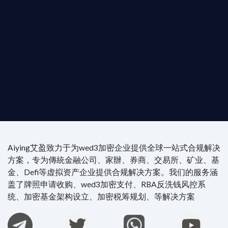
供最專業、最高效的合規支持。
尖專家團隊：成員均擁有 ACAMS 認證反洗錢师、資
執業律師資質。
4/7 全球無時差響應：香港、迪拜、歐洲本地化團隊
時在線。
Aiying艾盈致力于为wed3加密企业提供全球一站式合规解决
方案，专为傳統金融公司、家辦、券商、交易所、矿业、基
金、Defi等虚拟资产企业提供合规解决方案。我们的服务涵
盖了牌照申请收购、wed3加密支付、RBA反洗钱风控系
统、加密基金架构设立、加密税筹规划、等解决方案