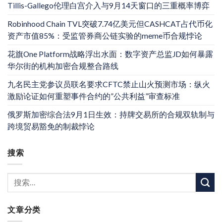
Tillis-Gallego伦理白宫介入与9月14天窗口的三重概率博弈
Robinhood Chain TVL突破7.74亿美元但CASHCAT占代币化
资产市值85%：受监管券商公链实验的meme币合规悖论
花旗One Platform战略浮出水面：数字资产总监JD如何暴露
华尔街的机构加密合规整合路线
九名民主党参议员联名要求CFTC禁止山火预测市场：纵火
激励论证如何重塑事件合约的”公共利益”审查标准
俄罗斯加密综合法9月1日生效：持牌交易所的合规双轨制与
跨境贸易豁免的制裁悖论
搜索
文章分类