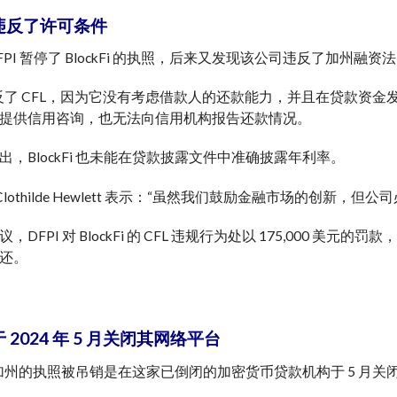
i 违反了许可条件
PI 暂停了 BlockFi 的执照，后来又发现该公司违反了加州融资法
Fi 违反了 CFL，因为它没有考虑借款人的还款能力，并且在贷
提供信用咨询，也无法向信用机构报告还款情况。
出，BlockFi 也未能在贷款披露文件中准确披露年利率。
员 Clothilde Hewlett 表示：“虽然我们鼓励金融市场的
，DFPI 对 BlockFi 的 CFL 违规行为处以 175,00
还。
i 于 2024 年 5 月关闭其网络平台
i 在加州的执照被吊销是在这家已倒闭的加密货币贷款机构于 5 月关