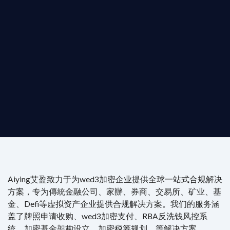
動您的全球
b3 合規商業版圖
是準備在香港申請 1/4/9號牌照升級的傳統金融券商，還是尋
尖專家團隊：成員均擁有 ACAMS 認證反洗錢师、資深執業律師
Aiying艾盈致力于为wed3加密企业提供全球一站式合规解决
方案，专为傳統金融公司、家辦、券商、交易所、矿业、基
金、Defi等虚拟资产企业提供合规解决方案。我们的服务涵
盖了牌照申请收购、wed3加密支付、RBA反洗钱风控系
统、加密基金架构设立、加密税筹规划、等解决方案