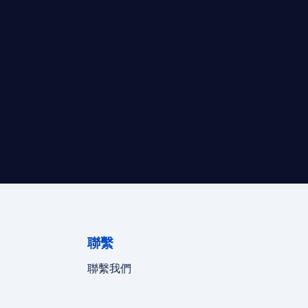
最高效的合規支持。
迪拜、歐洲本地化團隊實時在線。
聯繫
聯繫我們