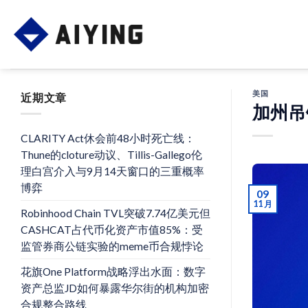
Skip
to
content
美国
近期文章
加州吊
CLARITY Act休会前48小时死亡线：
Thune的cloture动议、Tillis-Gallego伦
理白宫介入与9月14天窗口的三重概率
博弈
09
11 月
Robinhood Chain TVL突破7.74亿美元但
CASHCAT占代币化资产市值85%：受
监管券商公链实验的meme币合规悖论
花旗One Platform战略浮出水面：数字
资产总监JD如何暴露华尔街的机构加密
合规整合路线