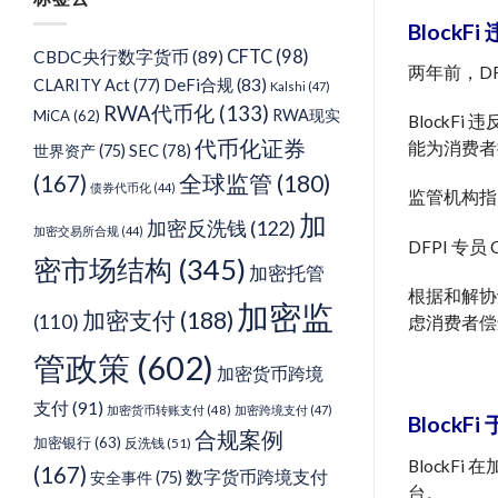
类
BlockF
CFTC
(98)
CBDC央行数字货币
(89)
两年前，DF
DeFi合规
(83)
CLARITY Act
(77)
Kalshi
(47)
RWA代币化
(133)
RWA现实
MiCA
(62)
Block
代币化证券
能为消费者
SEC
(78)
世界资产
(75)
(167)
全球监管
(180)
债券代币化
(44)
监管机构指
加
加密反洗钱
(122)
加密交易所合规
(44)
DFPI 专
密市场结构
(345)
加密托管
根据和解协议
加密监
加密支付
(188)
(110)
虑消费者偿
管政策
(602)
加密货币跨境
支付
(91)
加密货币转账支付
(48)
加密跨境支付
(47)
BlockF
合规案例
加密银行
(63)
反洗钱
(51)
BlockF
(167)
数字货币跨境支付
安全事件
(75)
台。