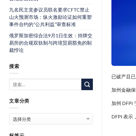
九名民主党参议员联名要求CFTC禁止
山火预测市场：纵火激励论证如何重塑
事件合约的”公共利益”审查标准
俄罗斯加密综合法9月1日生效：持牌交
易所的合规双轨制与跨境贸易豁免的制
裁悖论
搜索
已破产且已
加州金融保
文章分类
加州 DFP
文
DFPI 
章
分
标签云