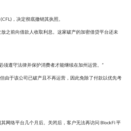
 (CFL)，决定彻底撤销其执照。
款资金发放之前向借款人收取利息。这家破产的加密借贷平台还未
创新，但公司必须遵守法律并保护消费者才能继续在加州运营。”
0 美元的罚款，但由于该公司已破产且不再运营，因此免除了付款以优先考
闭其网络平台几个月后。关闭后，客户无法再访问 BlockFi 平