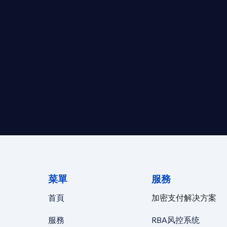
求開曼加密基金設立的資產管理團隊，艾盈都將為您提供最專業、
資質。
24/7 全球無時差響應：香港、
菜單
服務
首頁
加密支付解决方案
服務
RBA风控系统