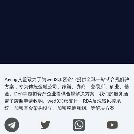
尖專家團隊：成員均擁有 ACAMS 認證反洗錢师、資
執業律師資質。
4/7 全球無時差響應：香港、迪拜、歐洲本地化團隊
時在線。
Aiying艾盈致力于为wed3加密企业提供全球一站式合规解决
方案，专为傳統金融公司、家辦、券商、交易所、矿业、基
金、Defi等虚拟资产企业提供合规解决方案。我们的服务涵
盖了牌照申请收购、wed3加密支付、RBA反洗钱风控系
统、加密基金架构设立、加密税筹规划、等解决方案