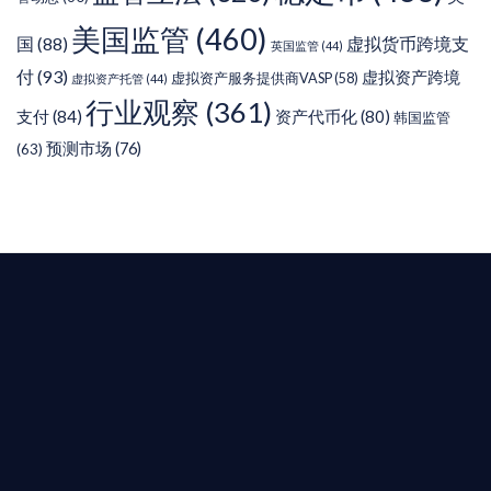
美国监管
(460)
虚拟货币跨境支
国
(88)
英国监管
(44)
付
(93)
虚拟资产跨境
虚拟资产服务提供商VASP
(58)
虚拟资产托管
(44)
行业观察
(361)
支付
(84)
资产代币化
(80)
韩国监管
预测市场
(76)
(63)
T AIYING
您的全球
b3 合規商業版圖
是準備在香港申請 1/4/9號牌照升級的傳統金融券
是尋求開曼加密基金設立的資產管理團隊，艾盈都將
供最專業、最高效的合規支持。