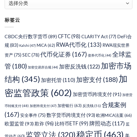
文
章
分
标签云
类
CFTC
(98)
CBDC央行数字货币
(89)
DeFi合
CLARITY Act
(77)
RWA代币化
(133)
规
(83)
RWA现实世界
MiCA
(62)
Kalshi
(47)
代币化证券
(167)
全球监
SEC
(78)
资产
(75)
债券代币化
(44)
加密市场
管
(180)
加密反洗钱
(122)
加密交易所合规
(44)
加
结构
(345)
加密支付
(188)
加密托管
(110)
密监管政策
(602)
加密货币跨境支付
(91)
加密货
合规案例
加密银行
(63)
反洗钱
(51)
币转账支付
(48)
加密跨境支付
(47)
(167)
数字货币跨境支付
(93)
安全事件
(75)
欧洲MICA法案
(66)
牌照动态
(117)
欧盟监管
(93)
欺诈
(96)
比特币ETF
(99)
监
稳定币
(463)
监管立法
(320)
美
管动态
(60)