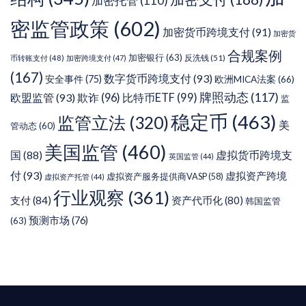
加密托管
(110)
密监管政策
(602)
加密货币跨境支付
(91)
加密货
合规案例
加密银行
(63)
反洗钱
(51)
币转账支付
(48)
加密跨境支付
(47)
(167)
数字货币跨境支付
(93)
安全事件
(75)
欧洲MICA法案
(66)
牌照动态
(117)
欧盟监管
(93)
欺诈
(96)
比特币ETF
(99)
监
稳定币
(463)
监管立法
(320)
美
管动态
(60)
美国监管
(460)
虚拟货币跨境支
国
(88)
英国监管
(44)
付
(93)
虚拟资产跨境
虚拟资产服务提供商VASP
(58)
虚拟资产托管
(44)
行业观察
(361)
支付
(84)
资产代币化
(80)
韩国监管
预测市场
(76)
(63)