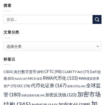
搜索
文章分类
文
章
分
标签云
类
CFTC
(98)
CBDC央行数字货币
(89)
DeFi合
CLARITY Act
(77)
RWA代币化
(133)
规
(83)
RWA现实世界
MiCA
(62)
Kalshi
(47)
代币化证券
(167)
全球监
SEC
(78)
资产
(75)
债券代币化
(44)
加密市场
管
(180)
加密反洗钱
(122)
加密交易所合规
(44)
加
结构
(345)
加密支付
(188)