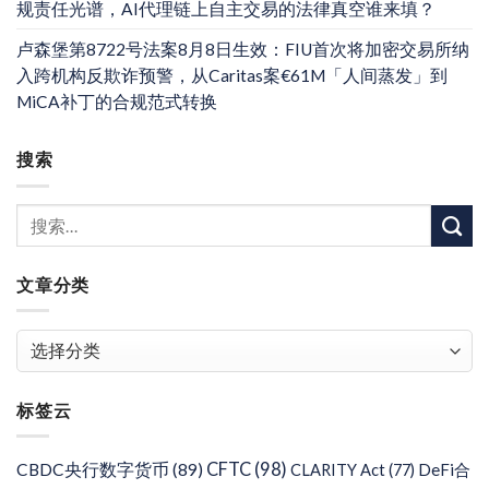
规责任光谱，AI代理链上自主交易的法律真空谁来填？
卢森堡第8722号法案8月8日生效：FIU首次将加密交易所纳
入跨机构反欺诈预警，从Caritas案€61M「人间蒸发」到
MiCA补丁的合规范式转换
搜索
文章分类
文
章
分
标签云
类
CFTC
(98)
CBDC央行数字货币
(89)
DeFi合
CLARITY Act
(77)