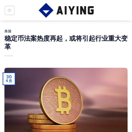
Skip
to
content
美国
稳定币法案热度再起，或将引起行业重大变
革
30
4 月