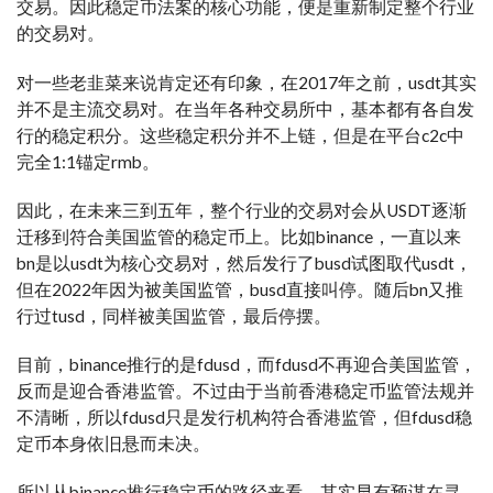
交易。因此稳定币法案的核心功能，便是重新制定整个行业
的交易对。
对一些老韭菜来说肯定还有印象，在2017年之前，usdt其实
并不是主流交易对。在当年各种交易所中，基本都有各自发
行的稳定积分。这些稳定积分并不上链，但是在平台c2c中
完全1:1锚定rmb。
因此，在未来三到五年，整个行业的交易对会从USDT逐渐
迁移到符合美国监管的稳定币上。比如binance，一直以来
bn是以usdt为核心交易对，然后发行了busd试图取代usdt，
但在2022年因为被美国监管，busd直接叫停。随后bn又推
行过tusd，同样被美国监管，最后停摆。
目前，binance推行的是fdusd，而fdusd不再迎合美国监管，
反而是迎合香港监管。不过由于当前香港稳定币监管法规并
不清晰，所以fdusd只是发行机构符合香港监管，但fdusd稳
定币本身依旧悬而未决。
所以从binance推行稳定币的路径来看，其实早有预谋在寻