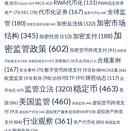
RWA代币化
(133)
规
(83)
RWA现实世界
MiCA
(62)
Kalshi
(47)
代币化证券
(167)
全球监
SEC
(78)
资产
(75)
债券代币化
(44)
加密市场
管
(180)
加密反洗钱
(122)
加密交易所合规
(44)
加
结构
(345)
加密支付
(188)
加密托管
(110)
密监管政策
(602)
加密货币跨境支付
(91)
加密货
合规案例
加密银行
(63)
反洗钱
(51)
币转账支付
(48)
加密跨境支付
(47)
(167)
数字货币跨境支付
(93)
安全事件
(75)
欧洲MICA法案
(66)
牌照动态
(117)
欧盟监管
(93)
欺诈
(96)
比特币ETF
(99)
监
稳定币
(463)
监管立法
(320)
美
管动态
(60)
美国监管
(460)
虚拟货币跨境支
国
(86)
英国监管
(44)
付
(93)
虚拟资产跨境
虚拟资产服务提供商VASP
(58)
虚拟资产托管
(44)
行业观察
(361)
支付
(84)
资产代币化
(80)
韩国监管
预测市场
(76)
(63)