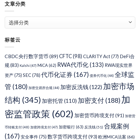
文章分类
文
章
分
标签云
类
CFTC
(98)
CBDC央行数字货币
(89)
DeFi合
CLARITY Act
(77)
RWA代币化
(133)
规
(83)
RWA现实世界
MiCA
(62)
Kalshi
(47)
代币化证券
(167)
全球监
SEC
(78)
资产
(75)
债券代币化
(44)
加密市场
管
(180)
加密反洗钱
(122)
加密交易所合规
(44)
加
结构
(345)
加密支付
(188)
加密托管
(110)
密监管政策
(602)
加密货币跨境支付
(91)
加密货
合规案例
加密银行
(63)
反洗钱
(51)
币转账支付
(48)
加密跨境支付
(47)
(167)
数字货币跨境支付
(93)
安全事件
(75)
欧洲MICA法案
(66)