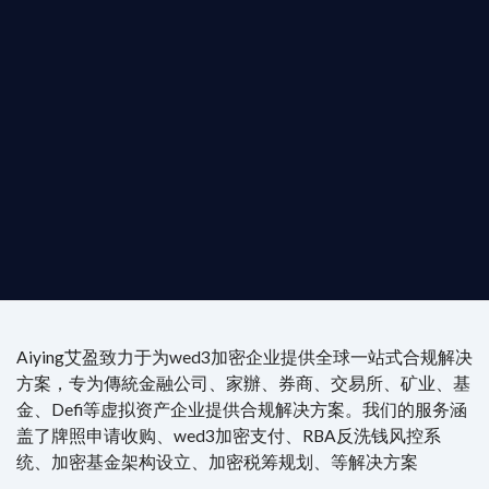
是準備在香港申請 1/4/9號牌照升級的傳統金融券
是尋求開曼加密基金設立的資產管理團隊，艾盈都將
供最專業、最高效的合規支持。
尖專家團隊：成員均擁有 ACAMS 認證反洗錢师、資
執業律師資質。
4/7 全球無時差響應：香港、迪拜、歐洲本地化團隊
時在線。
Aiying艾盈致力于为wed3加密企业提供全球一站式合规解决
方案，专为傳統金融公司、家辦、券商、交易所、矿业、基
金、Defi等虚拟资产企业提供合规解决方案。我们的服务涵
盖了牌照申请收购、wed3加密支付、RBA反洗钱风控系
统、加密基金架构设立、加密税筹规划、等解决方案