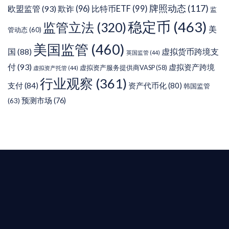
牌照动态
(117)
欧盟监管
(93)
欺诈
(96)
比特币ETF
(99)
监
稳定币
(463)
监管立法
(320)
美
管动态
(60)
美国监管
(460)
虚拟货币跨境支
国
(88)
英国监管
(44)
付
(93)
虚拟资产跨境
虚拟资产服务提供商VASP
(58)
虚拟资产托管
(44)
行业观察
(361)
支付
(84)
资产代币化
(80)
韩国监管
预测市场
(76)
(63)
T AIYING
您的全球
b3 合規商業版圖