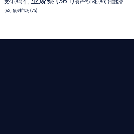
行业观察
(361)
支付
(84)
资产代币化
(80)
韩国监管
预测市场
(75)
(63)
T AIYING
您的全球
b3 合規商業版圖
是準備在香港申請 1/4/9號牌照升級的傳統金融券
是尋求開曼加密基金設立的資產管理團隊，艾盈都將
供最專業、最高效的合規支持。
尖專家團隊：成員均擁有 ACAMS 認證反洗錢师、資
執業律師資質。