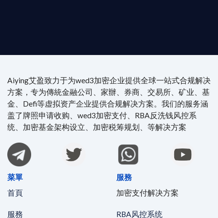
4/7 全球無時差響應：香港、迪拜、歐洲本地化團隊
時在線。
Aiying艾盈致力于为wed3加密企业提供全球一站式合规解决
方案，专为傳統金融公司、家辦、券商、交易所、矿业、基
金、Defi等虚拟资产企业提供合规解决方案。我们的服务涵
盖了牌照申请收购、wed3加密支付、RBA反洗钱风控系
统、加密基金架构设立、加密税筹规划、等解决方案
菜單
服務
首頁
加密支付解决方案
服務
RBA风控系统