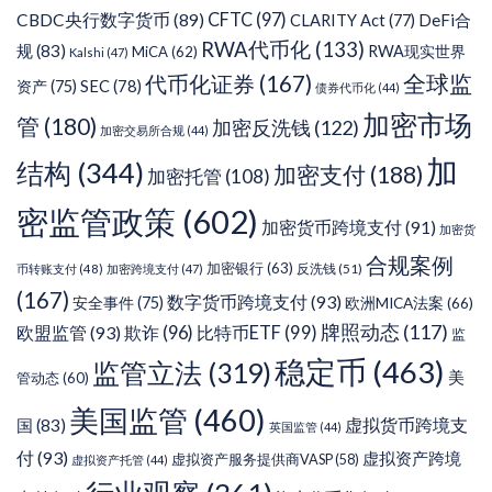
CFTC
(97)
CBDC央行数字货币
(89)
DeFi合
CLARITY Act
(77)
RWA代币化
(133)
规
(83)
RWA现实世界
MiCA
(62)
Kalshi
(47)
代币化证券
(167)
全球监
SEC
(78)
资产
(75)
债券代币化
(44)
加密市场
管
(180)
加密反洗钱
(122)
加密交易所合规
(44)
加
结构
(344)
加密支付
(188)
加密托管
(108)
密监管政策
(602)
加密货币跨境支付
(91)
加密货
合规案例
加密银行
(63)
反洗钱
(51)
币转账支付
(48)
加密跨境支付
(47)
(167)
数字货币跨境支付
(93)
安全事件
(75)
欧洲MICA法案
(66)
牌照动态
(117)
欧盟监管
(93)
欺诈
(96)
比特币ETF
(99)
监
稳定币
(463)
监管立法
(319)
美
管动态
(60)
美国监管
(460)
虚拟货币跨境支
国
(83)
英国监管
(44)
付
(93)
虚拟资产跨境
虚拟资产服务提供商VASP
(58)
虚拟资产托管
(44)