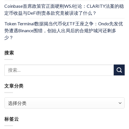
Coinbase首席政策官正面硬刚WSJ社论：CLARITY法案的稳
定币收益与DeFi刑责条款究竟被误读了什么？
Token Terminal数据揭当代币化ETF王座之争：Ondo先发优
势遭遇Binance围猎，创始人出局后的合规护城河还剩多
少？
搜索
文章分类
文
章
分
标签云
类