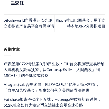
垂森 陈
bitcoinworld向香港证监会递
Ripple推出巴西基金，用于支
交虚拟资产交易平台牌照申请
持本地XRP分类帐项目
近期文章
卢森堡第8722号法案8月8日生效：FIU首次将加密交易所纳
入跨机构反欺诈预警，从Caritas案€61M「人间蒸发」到
MiCA补丁的合规范式转换
AI agent代币合规迷局：ELIZAOS从24亿美元缩水97%，
「自主AI风投基金」叙事如何落入美国证券法陷阱
Fairshake加密PAC连下五城：Huizenga密歇根初选过关，
512K献金如何为稳定币立法铺出合规高速公路