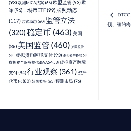
(93)
欧盟监管
(93)
欺
欧洲MICA法案
(66)
牌照动态
诈
(96)
比特币ETF
(99)
DTC
监管立法
(117)
监管动态
(60)
顿、纽约梅隆
稳定币
(463)
(320)
美国
美国监管
(460)
(88)
英国监管
虚拟货币跨境支付
(93)
(44)
虚拟资产托管
(44)
虚拟资产跨境
虚拟资产服务提供商VASP
(58)
行业观察
(361)
支付
(84)
资产
代币化
(80)
预测市场
(76)
韩国监管
(63)