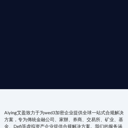
T AIYING
動您的全球
b3 合規商業版圖
是準備在香港申請 1/4/9號牌照升級的傳統金融券商，還是尋
尖專家團隊：成員均擁有 ACAMS 認證反洗錢师、資深執業律師
Aiying艾盈致力于为wed3加密企业提供全球一站式合规解决
方案，专为傳統金融公司、家辦、券商、交易所、矿业、基
金、Defi等虚拟资产企业提供合规解决方案。我们的服务涵