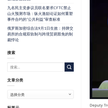
九名民主党参议员联名要求CFTC禁止
山火预测市场：纵火激励论证如何重塑
事件合约的”公共利益”审查标准
俄罗斯加密综合法9月1日生效：持牌交
易所的合规双轨制与跨境贸易豁免的制
裁悖论
搜索
文章分类
文
章
分
标签云