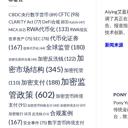
类
Aiyin
CFTC
(98)
CBDC央行数字货币
(89)
调了其正在
DeFi合规
(83)
CLARITY Act
(77)
Kalshi
(47)
告。报道指
RWA代币化
(133)
RWA现实
MiCA
(62)
技术创新。
代币化证券
SEC
(78)
世界资产
(75)
新闻来源
(167)
全球监管
(180)
债券代币化
(44)
加
加密反洗钱
(122)
加密交易所合规
(44)
密市场结构
(345)
加密托管
加密监
加密支付
(188)
(110)
管政策
(602)
PONY
加密货币跨境
Pon
支付
(91)
加密货币转账支付
(48)
加密跨境支付
(47)
传统金
合规案例
加密银行
(63)
反洗钱
(51)
台，致
(167)
数字货币跨境支付
安全事件
(75)