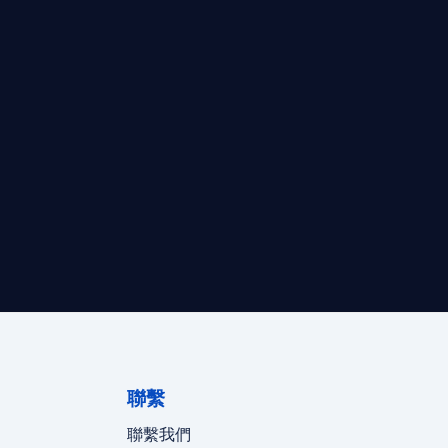
最高效的合規支持。
迪拜、歐洲本地化團隊實時在線。
聯繫
聯繫我們