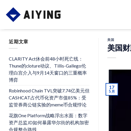
Skip
to
content
美国
近期文章
美国财
CLARITY Act休会前48小时死亡线：
Thune的cloture动议、Tillis-Gallego伦
理白宫介入与9月14天窗口的三重概率
博弈
17
Robinhood Chain TVL突破7.74亿美元但
5 月
CASHCAT占代币化资产市值85%：受
监管券商公链实验的meme币合规悖论
花旗One Platform战略浮出水面：数字
资产总监JD如何暴露华尔街的机构加密
合规整合路线