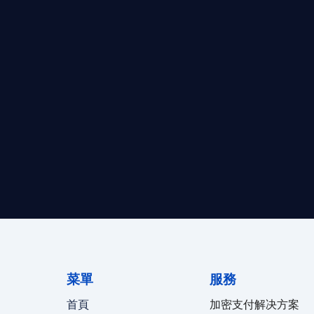
求開曼加密基金設立的資產管理團隊，艾盈都將為您提供最專業、
資質。
24/7 全球無時差響應：香港、
菜單
服務
首頁
加密支付解决方案