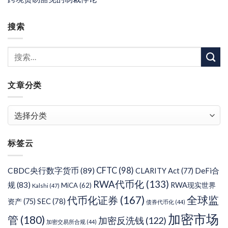
搜索
文章分类
文
章
分
标签云
类
CFTC
(98)
CBDC央行数字货币
(89)
DeFi合
CLARITY Act
(77)
RWA代币化
(133)
规
(83)
RWA现实世界
MiCA
(62)
Kalshi
(47)
代币化证券
(167)
全球监
SEC
(78)
资产
(75)
债券代币化
(44)
加密市场
管
(180)
加密反洗钱
(122)
加密交易所合规
(44)