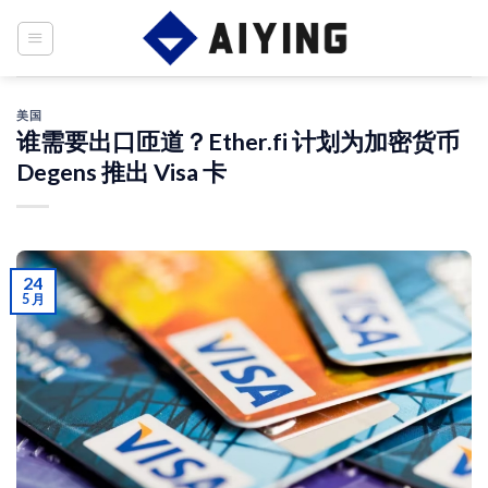
Skip
to
content
美国
谁需要出口匝道？Ether.fi 计划为加密货币
Degens 推出 Visa 卡
24
5 月