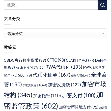
文章分类
文
章
分
标签云
类
CFTC
(98)
CBDC央行数字货币
(89)
DeFi合
CLARITY Act
(77)
RWA代币化
(133)
规
(83)
RWA现实世界
MiCA
(62)
Kalshi
(47)
代币化证券
(167)
全球监
SEC
(78)
资产
(75)
债券代币化
(44)
加密市场
管
(180)
加密反洗钱
(122)
加密交易所合规
(44)
加
结构
(345)
加密支付
(188)
加密托管
(110)
密监管政策
(602)
加密货币跨境支付
(91)
加密货