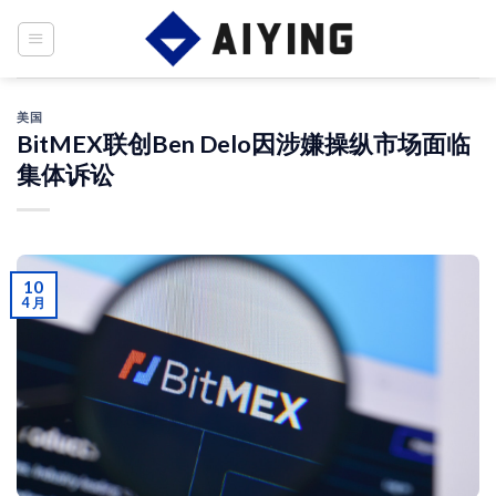
Skip
to
content
美国
BitMEX联创Ben Delo因涉嫌操纵市场面临
集体诉讼
10
4 月