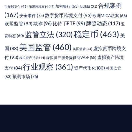
合规案例
加密银行
(63)
反洗钱
(51)
币转账支付
(48)
加密跨境支付
(47)
(167)
数字货币跨境支付
(93)
安全事件
(75)
欧洲MICA法案
(66)
牌照动态
(117)
欧盟监管
(93)
欺诈
(96)
比特币ETF
(99)
监
稳定币
(463)
监管立法
(320)
美
管动态
(60)
美国监管
(460)
虚拟货币跨境支
国
(88)
英国监管
(44)
付
(93)
虚拟资产跨境
虚拟资产服务提供商VASP
(58)
虚拟资产托管
(44)
行业观察
(361)
支付
(84)
资产代币化
(80)
韩国监管
预测市场
(76)
(63)
T AIYING