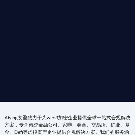
您的全球
b3 合規商業版圖
是準備在香港申請 1/4/9號牌照升級的傳統金融券
是尋求開曼加密基金設立的資產管理團隊，艾盈都將
供最專業、最高效的合規支持。
尖專家團隊：成員均擁有 ACAMS 認證反洗錢师、資
執業律師資質。
4/7 全球無時差響應：香港、迪拜、歐洲本地化團隊
時在線。
Aiying艾盈致力于为wed3加密企业提供全球一站式合规解决
方案，专为傳統金融公司、家辦、券商、交易所、矿业、基
金、Defi等虚拟资产企业提供合规解决方案。我们的服务涵