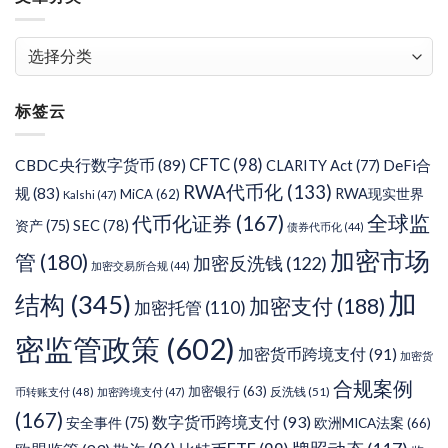
文
章
分
标签云
类
CFTC
(98)
CBDC央行数字货币
(89)
DeFi合
CLARITY Act
(77)
RWA代币化
(133)
规
(83)
RWA现实世界
MiCA
(62)
Kalshi
(47)
代币化证券
(167)
全球监
SEC
(78)
资产
(75)
债券代币化
(44)
加密市场
管
(180)
加密反洗钱
(122)
加密交易所合规
(44)
加
结构
(345)
加密支付
(188)
加密托管
(110)
密监管政策
(602)
加密货币跨境支付
(91)
加密货
合规案例
加密银行
(63)
反洗钱
(51)
币转账支付
(48)
加密跨境支付
(47)
(167)
数字货币跨境支付
(93)
安全事件
(75)
欧洲MICA法案
(66)