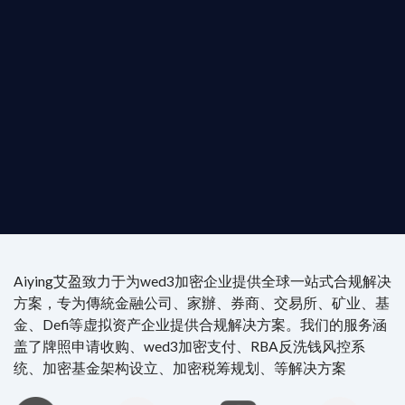
是尋求開曼加密基金設立的資產管理團隊，艾盈都將
供最專業、最高效的合規支持。
尖專家團隊：成員均擁有 ACAMS 認證反洗錢师、資
執業律師資質。
4/7 全球無時差響應：香港、迪拜、歐洲本地化團隊
時在線。
Aiying艾盈致力于为wed3加密企业提供全球一站式合规解决
方案，专为傳統金融公司、家辦、券商、交易所、矿业、基
金、Defi等虚拟资产企业提供合规解决方案。我们的服务涵
盖了牌照申请收购、wed3加密支付、RBA反洗钱风控系
统、加密基金架构设立、加密税筹规划、等解决方案