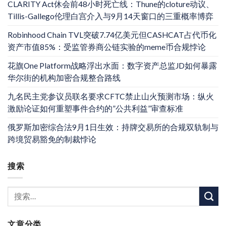
CLARITY Act休会前48小时死亡线：Thune的cloture动议、
Tillis-Gallego伦理白宫介入与9月14天窗口的三重概率博弈
Robinhood Chain TVL突破7.74亿美元但CASHCAT占代币化
资产市值85%：受监管券商公链实验的meme币合规悖论
花旗One Platform战略浮出水面：数字资产总监JD如何暴露
华尔街的机构加密合规整合路线
九名民主党参议员联名要求CFTC禁止山火预测市场：纵火
激励论证如何重塑事件合约的”公共利益”审查标准
俄罗斯加密综合法9月1日生效：持牌交易所的合规双轨制与
跨境贸易豁免的制裁悖论
搜索
文章分类