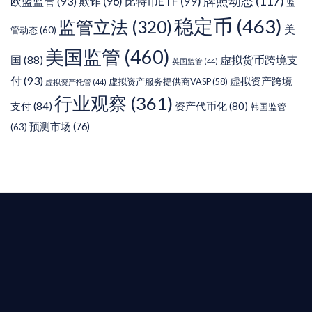
牌照动态
(117)
欧盟监管
(93)
欺诈
(96)
比特币ETF
(99)
监
稳定币
(463)
监管立法
(320)
美
管动态
(60)
美国监管
(460)
虚拟货币跨境支
国
(88)
英国监管
(44)
付
(93)
虚拟资产跨境
虚拟资产服务提供商VASP
(58)
虚拟资产托管
(44)
行业观察
(361)
支付
(84)
资产代币化
(80)
韩国监管
预测市场
(76)
(63)
T AIYING
您的全球
b3 合規商業版圖
是準備在香港申請 1/4/9號牌照升級的傳統金融券