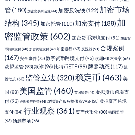
加密市场
管
(180)
加密反洗钱
(122)
加密交易所合规
(44)
加
结构
(345)
加密支付
(188)
加密托管
(110)
密监管政策
(602)
加密货币跨境支付
(91)
加密货
合规案例
加密银行
(63)
反洗钱
(51)
币转账支付
(48)
加密跨境支付
(47)
(167)
数字货币跨境支付
(93)
安全事件
(75)
欧洲MICA法案
(66)
牌照动态
(117)
欧盟监管
(93)
欺诈
(96)
比特币ETF
(99)
监
稳定币
(463)
监管立法
(320)
美
管动态
(60)
美国监管
(460)
虚拟货币跨境支
国
(88)
英国监管
(44)
付
(93)
虚拟资产跨境
虚拟资产服务提供商VASP
(58)
虚拟资产托管
(44)
行业观察
(361)
支付
(84)
资产代币化
(80)
韩国监管
预测市场
(76)
(63)