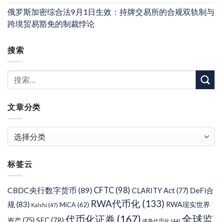
俄罗斯加密综合法9月1日生效：持牌交易所的合规双轨制与
跨境贸易豁免的制裁悖论
搜索
文章分类
文
章
分
标签云
类
CFTC
(98)
CBDC央行数字货币
(89)
DeFi合
CLARITY Act
(77)
RWA代币化
(133)
规
(83)
RWA现实世界
MiCA
(62)
Kalshi
(47)
代币化证券
(167)
全球监
SEC
(78)
资产
(75)
债券代币化
(44)