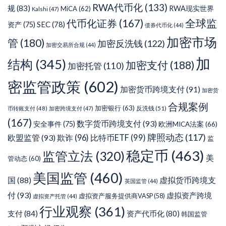
RWA代币化
(133)
规
(83)
RWA现实世界
MiCA
(62)
Kalshi
(47)
代币化证券
(167)
全球监
SEC
(78)
资产
(75)
债券代币化
(44)
加密市场
管
(180)
加密反洗钱
(122)
加密交易所合规
(44)
加
结构
(345)
加密支付
(188)
加密托管
(110)
密监管政策
(602)
加密货币跨境支付
(91)
加密货
合规案例
加密银行
(63)
反洗钱
(51)
币转账支付
(48)
加密跨境支付
(47)
(167)
数字货币跨境支付
(93)
安全事件
(75)
欧洲MICA法案
(66)
牌照动态
(117)
欧盟监管
(93)
欺诈
(96)
比特币ETF
(99)
监
稳定币
(463)
监管立法
(320)
美
管动态
(60)
美国监管
(460)
虚拟货币跨境支
国
(88)
英国监管
(44)
付
(93)
虚拟资产跨境
虚拟资产服务提供商VASP
(58)
虚拟资产托管
(44)
行业观察
(361)
支付
(84)
资产代币化
(80)
韩国监管