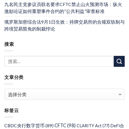
九名民主党参议员联名要求CFTC禁止山火预测市场：纵火
激励论证如何重塑事件合约的”公共利益”审查标准
俄罗斯加密综合法9月1日生效：持牌交易所的合规双轨制与
跨境贸易豁免的制裁悖论
搜索
文章分类
文
章
分
标签云
类
CFTC
(98)
CBDC央行数字货币
(89)
DeFi合
CLARITY Act
(77)