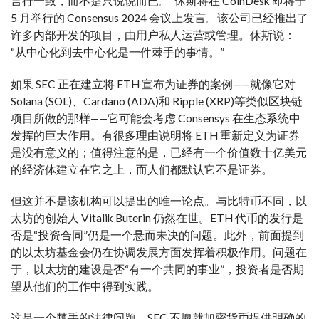
言行一致，而不是只说说而已。”休斯将在 CoinDesk 即将于
5 月举行的 Consensus 2024 会议上发言。该公司已经推出了
许多内部开发的项目，由用户私人运营或管理。休斯说：
“从中心化到去中心化是一件棘手的事情。”
如果 SEC 正在建立将 ETH 宣布为证券的案例——就像它对
Solana (SOL)、Cardano (ADA)和 Ripple (XRP)等类似区块链
项目所做的那样——它可能会考虑 Consensys 在生态系统中
发挥的巨大作用。有很多理由说明将 ETH 重新定义为证券
是没有意义的；值得注意的是，已经有一个价值数十亿美元
的经济体建立在它之上，而人们都默认它不是证券。
但这并不是该机构可以提出的唯一论点。与比特币不同，以
太坊的创始人 Vitalik Buterin 仍然在世。ETH 代币的发行是
否是“投资合同”仍是一个悬而未决的问题。此外，前面提到
的以太坊基金会仍在协调发展方面发挥着积极作用。问题在
于，以太坊的建设是否“有一个共同的事业”，投资者是否期
望从他们的工作中得到实践。
这是一个棘手的法律问题，SEC 不愿就加密货币提供明确的