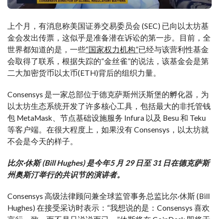
上个月，有消息称美国证券交易委员会 (SEC) 已向以太坊基
金会发出传票，这似乎是准备潜在诉讼的第一步。目前，全
世界都知道的是，一些
“国家权力机构”
已经与该营利性基金
会取得了联系，根据失踪的“金丝雀”的说法，该基金会是第
二大加密货币以太币
(ETH)
背后的组织力量。
Consensys 是一家总部位于德克萨斯州沃斯堡的孵化器，为
以太坊生态系统开发了许多核心工具，包括最大的非托管钱
包 MetaMask、节点基础设施服务 Infura 以及 Besu 和 Teku
等客户端。在很大程度上，如果没有 Consensys，以太坊就
不会是今天的样子。
比尔·休斯 (Bill Hughes) 是
今年
5 月 29 日至 31 日在德克萨斯
州奥斯汀举行的共识节的演讲者。
Consensys 高级法律顾问兼全球监管事务总监比尔·休斯 (Bill
Hughes) 在接受采访时表示：“我想说的是：Consensys 喜欢