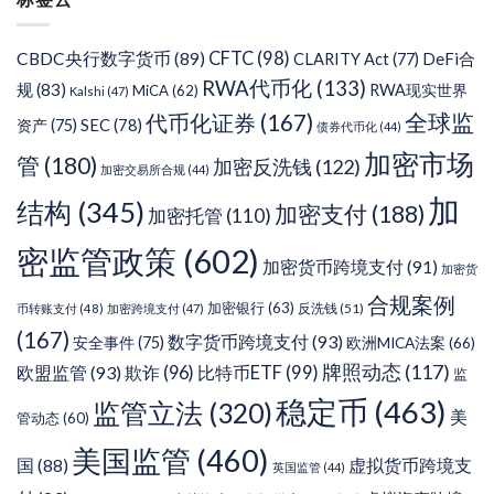
类
CFTC
(98)
CBDC央行数字货币
(89)
DeFi合
CLARITY Act
(77)
RWA代币化
(133)
规
(83)
RWA现实世界
MiCA
(62)
Kalshi
(47)
代币化证券
(167)
全球监
SEC
(78)
资产
(75)
债券代币化
(44)
加密市场
管
(180)
加密反洗钱
(122)
加密交易所合规
(44)
加
结构
(345)
加密支付
(188)
加密托管
(110)
密监管政策
(602)
加密货币跨境支付
(91)
加密货
合规案例
加密银行
(63)
反洗钱
(51)
币转账支付
(48)
加密跨境支付
(47)
(167)
数字货币跨境支付
(93)
安全事件
(75)
欧洲MICA法案
(66)
牌照动态
(117)
欧盟监管
(93)
欺诈
(96)
比特币ETF
(99)
监
稳定币
(463)
监管立法
(320)
美
管动态
(60)
美国监管
(460)
虚拟货币跨境支
国
(88)
英国监管
(44)