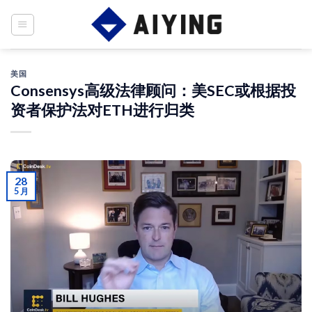
Skip
to
content
美国
Consensys高级法律顾问：美SEC或根据投
资者保护法对ETH进行归类
28
5 月