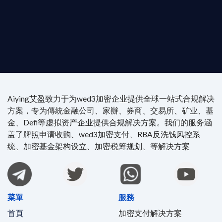
執業律師資質。
4/7 全球無時差響應：香港、迪拜、歐洲本地化團隊
時在線。
Aiying艾盈致力于为wed3加密企业提供全球一站式合规解决
方案，专为傳統金融公司、家辦、券商、交易所、矿业、基
金、Defi等虚拟资产企业提供合规解决方案。我们的服务涵
盖了牌照申请收购、wed3加密支付、RBA反洗钱风控系
统、加密基金架构设立、加密税筹规划、等解决方案
菜單
服務
首頁
加密支付解决方案