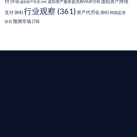
付
(93)
虚拟资产跨境
虚拟资产服务提供商VASP
(58)
虚拟资产托管
(44)
行业观察
(361)
支付
(84)
资产代币化
(80)
韩国监管
预测市场
(76)
(63)
T AIYING
您的全球
b3 合規商業版圖
是準備在香港申請 1/4/9號牌照升級的傳統金融券
是尋求開曼加密基金設立的資產管理團隊，艾盈都將
供最專業、最高效的合規支持。
尖專家團隊：成員均擁有 ACAMS 認證反洗錢师、資