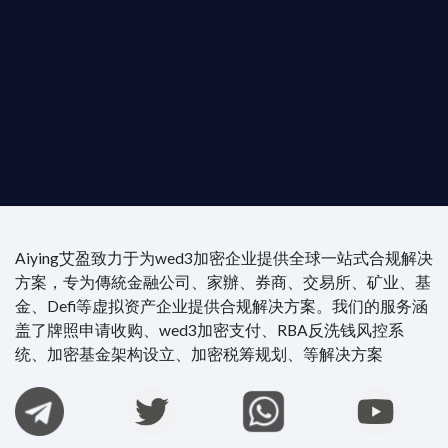
尖專家團隊：成員均擁有 ACAMS 認證反洗錢师、資
執業律師資質。
4/7 全球無時差響應：香港、迪拜、歐洲本地化團隊
時在線。
Aiying艾盈致力于为wed3加密企业提供全球一站式合规解决
方案，专为傳統金融公司、家辦、券商、交易所、矿业、基
金、Defi等虚拟资产企业提供合规解决方案。我们的服务涵
盖了牌照申请收购、wed3加密支付、RBA反洗钱风控系
统、加密基金架构设立、加密税筹规划、等解决方案