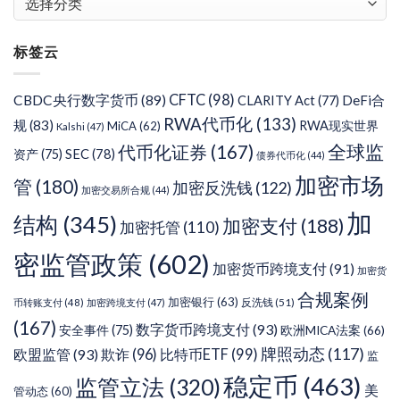
章
分
标签云
类
CFTC
(98)
CBDC央行数字货币
(89)
DeFi合
CLARITY Act
(77)
RWA代币化
(133)
规
(83)
RWA现实世界
MiCA
(62)
Kalshi
(47)
代币化证券
(167)
全球监
SEC
(78)
资产
(75)
债券代币化
(44)
加密市场
管
(180)
加密反洗钱
(122)
加密交易所合规
(44)
加
结构
(345)
加密支付
(188)
加密托管
(110)
密监管政策
(602)
加密货币跨境支付
(91)
加密货
合规案例
加密银行
(63)
反洗钱
(51)
币转账支付
(48)
加密跨境支付
(47)
(167)
数字货币跨境支付
(93)
安全事件
(75)
欧洲MICA法案
(66)
牌照动态
(117)
欧盟监管
(93)
欺诈
(96)
比特币ETF
(99)
监
稳定币
(463)
监管立法
(320)
美
管动态
(60)