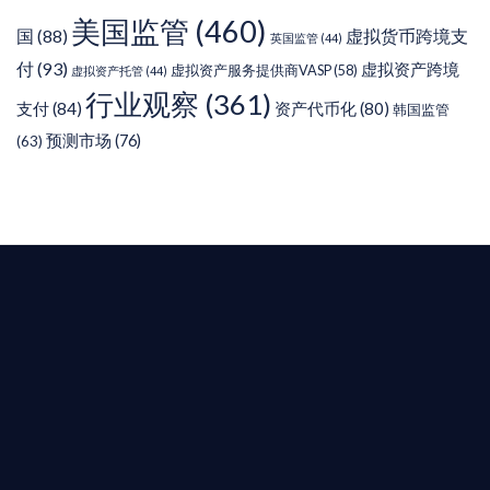
美国监管
(460)
虚拟货币跨境支
国
(88)
英国监管
(44)
付
(93)
虚拟资产跨境
虚拟资产服务提供商VASP
(58)
虚拟资产托管
(44)
行业观察
(361)
支付
(84)
资产代币化
(80)
韩国监管
预测市场
(76)
(63)
T AIYING
您的全球
b3 合規商業版圖
是準備在香港申請 1/4/9號牌照升級的傳統金融券
是尋求開曼加密基金設立的資產管理團隊，艾盈都將
供最專業、最高效的合規支持。