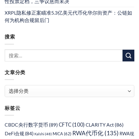
性投票定档，三争议悬而未决
XRPL隐私修正案瞄准5.3亿美元代币化华尔街资产：公链如
何为机构合规留后门
搜索
文章分类
文
章
分
标签云
类
CFTC
(100)
CBDC央行数字货币
(89)
CLARITY Act
(86)
RWA代币化
(135)
DeFi合规
(84)
RWA现
MiCA
(62)
Kalshi
(48)