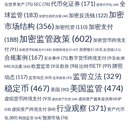
代币化证券
(171)
全
SEC
(78)
实世界资产
(75)
债券代币化
(44)
加密
球监管
(183)
加密反洗钱
(122)
加密交易所合规
(44)
市场结构
(356)
加密支付
加密托管
(110)
加密监管政策
(602)
(188)
加密货币跨境支
付
(91)
加密银行
(63)
反洗钱
(51)
加密货币转账支付
(48)
加密跨境支付
(47)
合规案例
(167)
数字货币跨境支付
(93)
安全事件
(75)
欧洲
牌照
欧盟监管
(93)
欺诈
(96)
比特币ETF
(99)
MICA法案
(66)
监管立法
(329)
动态
(117)
监管动态
(60)
监管政策
(45)
稳定币
(467)
美国监管
(474)
美国
(90)
虚拟货币跨境支付
(93)
虚拟资产服务提供商VASP
虚拟资产托管
(44)
行业观察
(371)
虚拟资产跨境支付
(84)
资产代币
(58)
化
(80)
预测市场
(76)
韩国监管
(64)