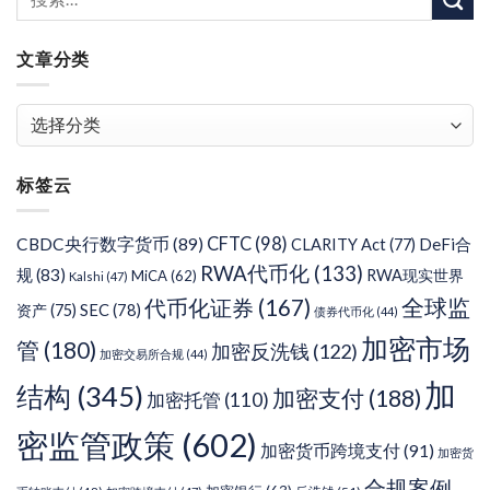
文章分类
文
章
分
标签云
类
CFTC
(98)
CBDC央行数字货币
(89)
DeFi合
CLARITY Act
(77)
RWA代币化
(133)
规
(83)
RWA现实世界
MiCA
(62)
Kalshi
(47)
代币化证券
(167)
全球监
SEC
(78)
资产
(75)
债券代币化
(44)
加密市场
管
(180)
加密反洗钱
(122)
加密交易所合规
(44)
加
结构
(345)
加密支付
(188)
加密托管
(110)
密监管政策
(602)
加密货币跨境支付
(91)
加密货
合规案例