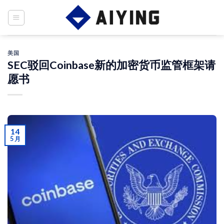
Skip
to
content
美国
SEC驳回Coinbase新的加密货币监管框架请
愿书
14
5 月