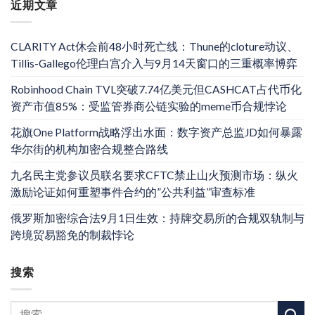
近期文章
CLARITY Act休会前48小时死亡线：Thune的cloture动议、
Tillis-Gallego伦理白宫介入与9月14天窗口的三重概率博弈
Robinhood Chain TVL突破7.74亿美元但CASHCAT占代币化
资产市值85%：受监管券商公链实验的meme币合规悖论
花旗One Platform战略浮出水面：数字资产总监JD如何暴露
华尔街的机构加密合规整合路线
九名民主党参议员联名要求CFTC禁止山火预测市场：纵火
激励论证如何重塑事件合约的”公共利益”审查标准
俄罗斯加密综合法9月1日生效：持牌交易所的合规双轨制与
跨境贸易豁免的制裁悖论
搜索