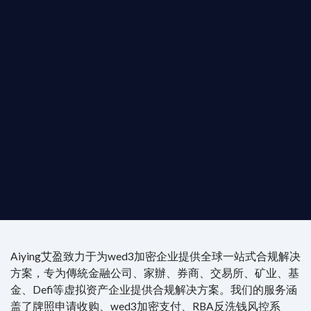
b3 合規商業版圖
是準備在香港申請 1/4/9號牌照升級的傳統金融券
是尋求開曼加密基金設立的資產管理團隊，艾盈都將
供最專業、最高效的合規支持。
尖專家團隊：成員均擁有 ACAMS 認證反洗錢师、資
執業律師資質。
4/7 全球無時差響應：香港、迪拜、歐洲本地化團隊
時在線。
Aiying艾盈致力于为wed3加密企业提供全球一站式合规解决
方案，专为傳統金融公司、家辦、券商、交易所、矿业、基
金、Defi等虚拟资产企业提供合规解决方案。我们的服务涵
盖了牌照申请收购、wed3加密支付、RBA反洗钱风控系