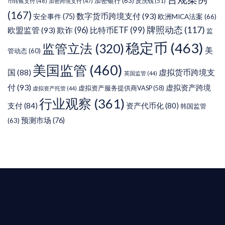
加密银行
(63)
反洗钱
(51)
币转账支付
(48)
加密跨境支付
(47)
(167)
数字货币跨境支付
(93)
安全事件
(75)
欧洲MICA法案
(66)
牌照动态
(117)
欧盟监管
(93)
欺诈
(96)
比特币ETF
(99)
监
稳定币
(463)
监管立法
(320)
美
管动态
(60)
美国监管
(460)
虚拟货币跨境支
国
(88)
英国监管
(44)
付
(93)
虚拟资产跨境
虚拟资产服务提供商VASP
(58)
虚拟资产托管
(44)
行业观察
(361)
支付
(84)
资产代币化
(80)
韩国监管
预测市场
(76)
(63)
T AIYING
您的全球