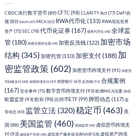
CFTC
(98)
CBDC央行数字货币
(89)
DeFi合
CLARITY Act
(77)
RWA代币化
(133)
规
(83)
RWA现实世界
MiCA
(62)
Kalshi
(47)
代币化证券
(167)
全球监
SEC
(78)
资产
(75)
债券代币化
(44)
加密市场
管
(180)
加密反洗钱
(122)
加密交易所合规
(44)
加
结构
(345)
加密支付
(188)
加密托管
(110)
密监管政策
(602)
加密货币跨境支付
(91)
加密货
合规案例
加密银行
(63)
反洗钱
(51)
币转账支付
(48)
加密跨境支付
(47)
(167)
数字货币跨境支付
(93)
安全事件
(75)
欧洲MICA法案
(66)
牌照动态
(117)
欧盟监管
(93)
欺诈
(96)
比特币ETF
(99)
监
稳定币
(463)
监管立法
(320)
美
管动态
(60)
美国监管
(460)
虚拟货币跨境支
国
(88)
英国监管
(44)
付
(93)
虚拟资产跨境
虚拟资产服务提供商VASP
(58)
虚拟资产托管
(44)