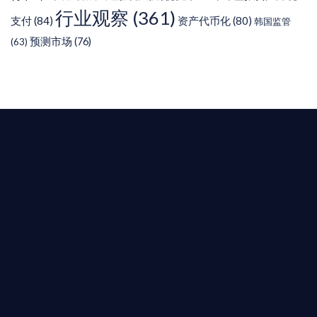
行业观察
(361)
支付
(84)
资产代币化
(80)
韩国监管
预测市场
(76)
(63)
T AIYING
您的全球
b3 合規商業版圖
是準備在香港申請 1/4/9號牌照升級的傳統金融券
是尋求開曼加密基金設立的資產管理團隊，艾盈都將
供最專業、最高效的合規支持。
尖專家團隊：成員均擁有 ACAMS 認證反洗錢师、資