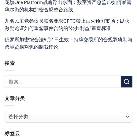
花旗One Platform战略浮出水面：数字资产总监JD如何暴露
华尔街的机构加密合规整合路线
九名民主党参议员联名要求CFTC禁止山火预测市场：纵火
激励论证如何重塑事件合约的”公共利益”审查标准
俄罗斯加密综合法9月1日生效：持牌交易所的合规双轨制与
跨境贸易豁免的制裁悖论
搜索
文章分类
文
章
分
标签云
类