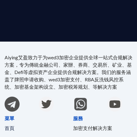
執業律師資質。
4/7 全球無時差響應：香港、迪拜、歐洲本地化團隊
時在線。
Aiying艾盈致力于为wed3加密企业提供全球一站式合规解决
方案，专为傳統金融公司、家辦、券商、交易所、矿业、基
金、Defi等虚拟资产企业提供合规解决方案。我们的服务涵
盖了牌照申请收购、wed3加密支付、RBA反洗钱风控系
统、加密基金架构设立、加密税筹规划、等解决方案
菜單
服務
首頁
加密支付解决方案