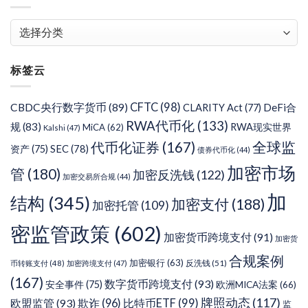
文
章
分
标签云
类
CFTC
(98)
CBDC央行数字货币
(89)
DeFi合
CLARITY Act
(77)
RWA代币化
(133)
规
(83)
RWA现实世界
MiCA
(62)
Kalshi
(47)
代币化证券
(167)
全球监
SEC
(78)
资产
(75)
债券代币化
(44)
加密市场
管
(180)
加密反洗钱
(122)
加密交易所合规
(44)
加
结构
(345)
加密支付
(188)
加密托管
(109)
密监管政策
(602)
加密货币跨境支付
(91)
加密货
合规案例
加密银行
(63)
反洗钱
(51)
币转账支付
(48)
加密跨境支付
(47)
(167)
数字货币跨境支付
(93)
安全事件
(75)
欧洲MICA法案
(66)
牌照动态
(117)
欧盟监管
(93)
欺诈
(96)
比特币ETF
(99)
监