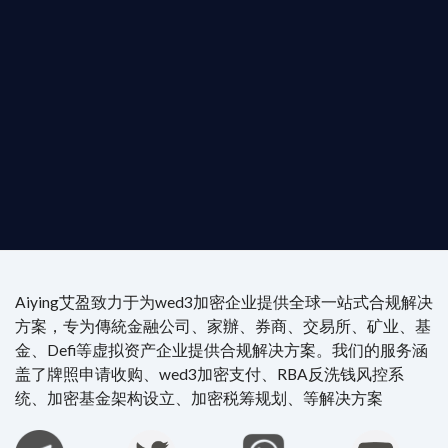
是尋求開曼加密基金設立的資產管理團隊，艾盈都將
供最專業、最高效的合規支持。
尖專家團隊：成員均擁有 ACAMS 認證反洗錢师、資
執業律師資質。
4/7 全球無時差響應：香港、迪拜、歐洲本地化團隊
時在線。
Aiying艾盈致力于为wed3加密企业提供全球一站式合规解决
方案，专为傳統金融公司、家辦、券商、交易所、矿业、基
金、Defi等虚拟资产企业提供合规解决方案。我们的服务涵
盖了牌照申请收购、wed3加密支付、RBA反洗钱风控系
统、加密基金架构设立、加密税筹规划、等解决方案