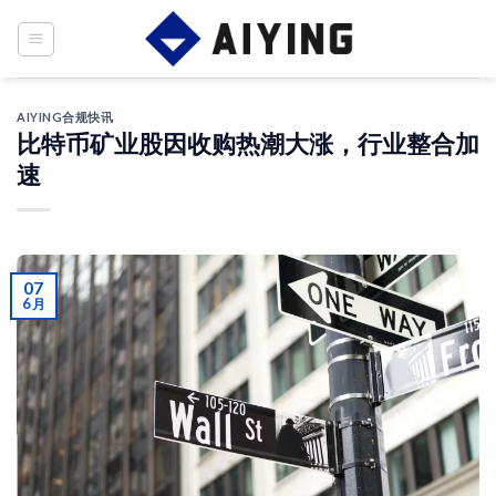
Skip
to
content
AIYING合规快讯
比特币矿业股因收购热潮大涨，行业整合加
速
07
6 月