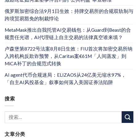
俄罗斯加密综合法9月1日生效：持牌交易所的合规双轨制与
跨境贸易豁免的制裁悖论
MetaMask推出自我托管AI交易钱包：从Guard到Beast的合
规责任光谱，AI代理链上自主交易的法律真空谁来填？
卢森堡第8722号法案8月8日生效：FIU首次将加密交易所纳
入跨机构反欺诈预警，从Caritas案€61M「人间蒸发」到
MiCA补丁的合规范式转换
AI agent代币合规迷局：ELIZAOS从24亿美元缩水97%，
「自主AI风投基金」叙事如何落入美国证券法陷阱
搜索
文章分类