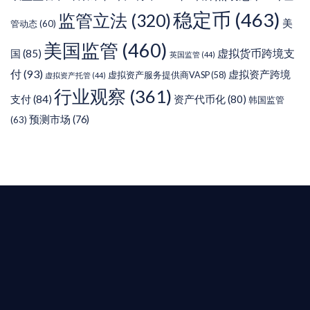
稳定币
(463)
监管立法
(320)
美
管动态
(60)
美国监管
(460)
虚拟货币跨境支
国
(85)
英国监管
(44)
付
(93)
虚拟资产跨境
虚拟资产服务提供商VASP
(58)
虚拟资产托管
(44)
行业观察
(361)
支付
(84)
资产代币化
(80)
韩国监管
预测市场
(76)
(63)
T AIYING
您的全球
b3 合規商業版圖
是準備在香港申請 1/4/9號牌照升級的傳統金融券