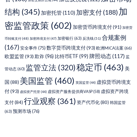
加
结构
(345)
加密支付
(188)
加密托管
(110)
密监管政策
(602)
加密货币跨境支付
(91)
加密货
合规案例
加密银行
(63)
反洗钱
(51)
币转账支付
(48)
加密跨境支付
(47)
(167)
数字货币跨境支付
(93)
安全事件
(75)
欧洲MICA法案
(66)
牌照动态
(117)
欧盟监管
(93)
欺诈
(96)
比特币ETF
(99)
监
稳定币
(463)
监管立法
(320)
美
管动态
(60)
美国监管
(460)
虚拟货币跨境支
国
(88)
英国监管
(44)
付
(93)
虚拟资产跨境
虚拟资产服务提供商VASP
(58)
虚拟资产托管
(44)
行业观察
(361)
支付
(84)
资产代币化
(80)
韩国监管
预测市场
(76)
(63)