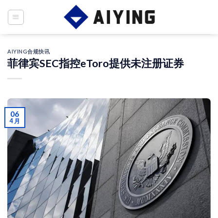
Skip
to
content
AIYING合规快讯
菲律宾SEC指控eToro提供未注册证券
06
4 月