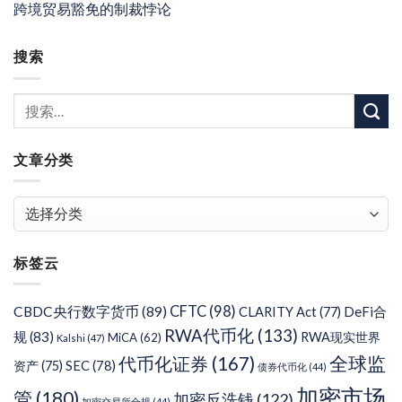
跨境贸易豁免的制裁悖论
搜索
文章分类
文
章
分
标签云
类
CFTC
(98)
CBDC央行数字货币
(89)
DeFi合
CLARITY Act
(77)
RWA代币化
(133)
规
(83)
RWA现实世界
MiCA
(62)
Kalshi
(47)
代币化证券
(167)
全球监
SEC
(78)
资产
(75)
债券代币化
(44)
加密市场
管
(180)
加密反洗钱
(122)
加密交易所合规
(44)