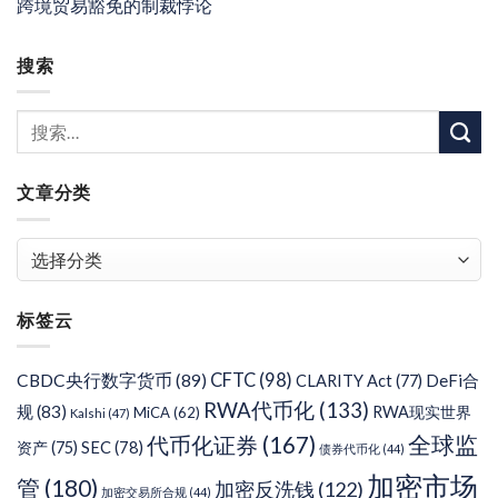
跨境贸易豁免的制裁悖论
搜索
文章分类
文
章
分
标签云
类
CFTC
(98)
CBDC央行数字货币
(89)
DeFi合
CLARITY Act
(77)
RWA代币化
(133)
规
(83)
RWA现实世界
MiCA
(62)
Kalshi
(47)
代币化证券
(167)
全球监
SEC
(78)
资产
(75)
债券代币化
(44)
加密市场
管
(180)
加密反洗钱
(122)
加密交易所合规
(44)