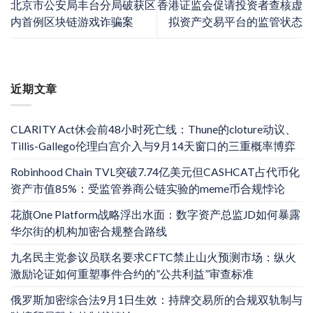
北京市公安局丰台分局破获区
香港证监会促请投资者查核虚
内首例区块链游戏诈骗案
拟资产交易平台的监管状态
近期文章
CLARITY Act休会前48小时死亡线：Thune的cloture动议、
Tillis-Gallego伦理白宫介入与9月14天窗口的三重概率博弈
Robinhood Chain TVL突破7.74亿美元但CASHCAT占代币化
资产市值85%：受监管券商公链实验的meme币合规悖论
花旗One Platform战略浮出水面：数字资产总监JD如何暴露
华尔街的机构加密合规整合路线
九名民主党参议员联名要求CFTC禁止山火预测市场：纵火
激励论证如何重塑事件合约的”公共利益”审查标准
俄罗斯加密综合法9月1日生效：持牌交易所的合规双轨制与