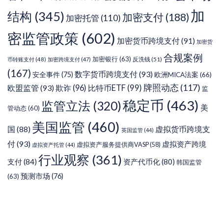
加
结构
(345)
加密支付
(188)
加密托管
(110)
密监管政策
(602)
加密货币跨境支付
(91)
加密货
合规案例
加密银行
(63)
反洗钱
(51)
币转账支付
(48)
加密跨境支付
(47)
(167)
数字货币跨境支付
(93)
安全事件
(75)
欧洲MICA法案
(66)
牌照动态
(117)
欧盟监管
(93)
欺诈
(96)
比特币ETF
(99)
监
稳定币
(463)
监管立法
(320)
美
管动态
(60)
美国监管
(460)
虚拟货币跨境支
国
(88)
英国监管
(44)
付
(93)
虚拟资产跨境
虚拟资产服务提供商VASP
(58)
虚拟资产托管
(44)
行业观察
(361)
支付
(84)
资产代币化
(80)
韩国监管
预测市场
(76)
(63)