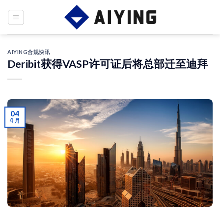
Skip
to
content
AIYING合规快讯
Deribit获得VASP许可证后将总部迁至迪拜
04
4 月