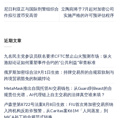
尼日利亚正与国际刑警组织合
立陶宛将于7月起对加密公司
作拟引渡币安高管
实施严格的许可预评估程序
近期文章
九名民主党参议员联名要求CFTC禁止山火预测市场：纵火
激励论证如何重塑事件合约的”公共利益”审查标准
俄罗斯加密综合法9月1日生效：持牌交易所的合规双轨制与
跨境贸易豁免的制裁悖论
MetaMask推出自我托管AI交易钱包：从Guard到Beast的合
规责任光谱，AI代理链上自主交易的法律真空谁来填？
卢森堡第8722号法案8月8日生效：FIU首次将加密交易所纳
入跨机构反欺诈预警，从Caritas案€61M「人间蒸发」到
MiCA补丁的合规范式转换