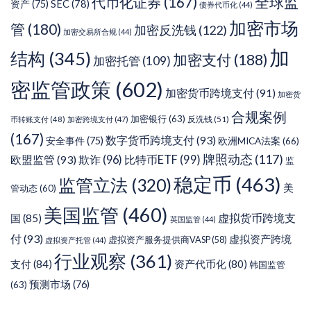
代币化证券
(167)
全球监
SEC
(78)
资产
(75)
债券代币化
(44)
加密市场
管
(180)
加密反洗钱
(122)
加密交易所合规
(44)
加
结构
(345)
加密支付
(188)
加密托管
(109)
密监管政策
(602)
加密货币跨境支付
(91)
加密货
合规案例
加密银行
(63)
反洗钱
(51)
币转账支付
(48)
加密跨境支付
(47)
(167)
数字货币跨境支付
(93)
安全事件
(75)
欧洲MICA法案
(66)
牌照动态
(117)
欧盟监管
(93)
欺诈
(96)
比特币ETF
(99)
监
稳定币
(463)
监管立法
(320)
美
管动态
(60)
美国监管
(460)
虚拟货币跨境支
国
(85)
英国监管
(44)
付
(93)
虚拟资产跨境
虚拟资产服务提供商VASP
(58)
虚拟资产托管
(44)
行业观察
(361)
支付
(84)
资产代币化
(80)
韩国监管
预测市场
(76)
(63)