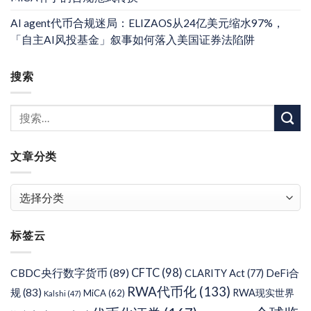
AI agent代币合规迷局：ELIZAOS从24亿美元缩水97%，
「自主AI风投基金」叙事如何落入美国证券法陷阱
搜索
文章分类
文
章
分
标签云
类
CFTC
(98)
CBDC央行数字货币
(89)
DeFi合
CLARITY Act
(77)
RWA代币化
(133)
规
(83)
RWA现实世界
MiCA
(62)
Kalshi
(47)