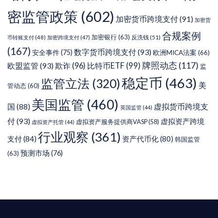
密监管政策
(602)
加密货币跨境支付
(91)
加密货
合规案例
加密银行
(63)
反洗钱
(51)
币转账支付
(48)
加密跨境支付
(47)
(167)
数字货币跨境支付
(93)
安全事件
(75)
欧洲MICA法案
(66)
牌照动态
(117)
欧盟监管
(93)
欺诈
(96)
比特币ETF
(99)
监
稳定币
(463)
监管立法
(320)
美
管动态
(60)
美国监管
(460)
虚拟货币跨境支
国
(88)
英国监管
(44)
付
(93)
虚拟资产跨境
虚拟资产服务提供商VASP
(58)
虚拟资产托管
(44)
行业观察
(361)
支付
(84)
资产代币化
(80)
韩国监管
预测市场
(76)
(63)