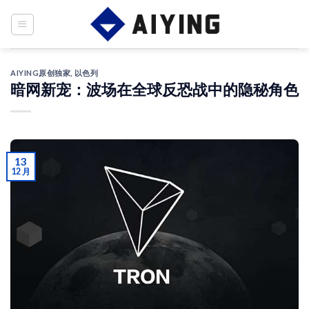
Skip
to
content
AIYING原创独家
,
以色列
暗网新宠：波场在全球反恐战中的隐秘角色
13
12 月