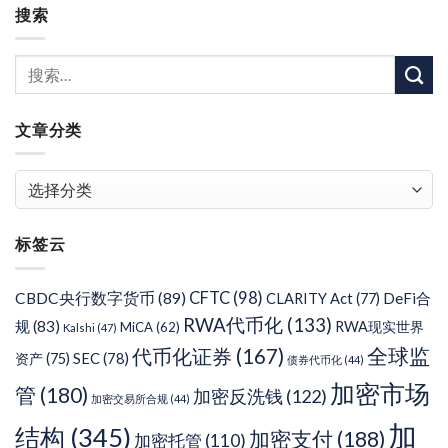
搜索
文章分类
文
章
分
标签云
类
CFTC
(98)
CBDC央行数字货币
(89)
DeFi合
CLARITY Act
(77)
RWA代币化
(133)
规
(83)
RWA现实世界
MiCA
(62)
Kalshi
(47)
代币化证券
(167)
全球监
SEC
(78)
资产
(75)
债券代币化
(44)
加密市场
管
(180)
加密反洗钱
(122)
加密交易所合规
(44)
加
结构
(345)
加密支付
(188)
加密托管
(110)