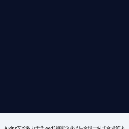
T AIYING
您的全球
b3 合規商業版圖
是準備在香港申請 1/4/9號牌照升級的傳統金融券
是尋求開曼加密基金設立的資產管理團隊，艾盈都將
供最專業、最高效的合規支持。
尖專家團隊：成員均擁有 ACAMS 認證反洗錢师、資
執業律師資質。
4/7 全球無時差響應：香港、迪拜、歐洲本地化團隊
時在線。
Aiying艾盈致力于为wed3加密企业提供全球一站式合规解决