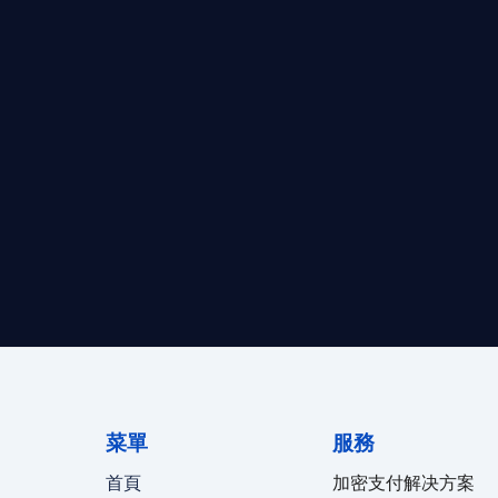
求開曼加密基金設立的資產管理團隊，艾盈都將為您提供最專業、
資質。
24/7 全球無時差響應：香港、
菜單
服務
首頁
加密支付解决方案