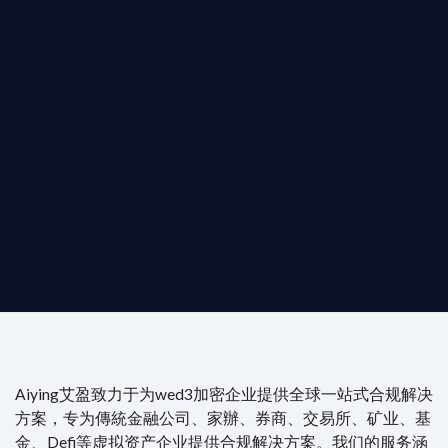
T AIYING
動您的全球
b3 合規商業版圖
是準備在香港申請 1/4/9號牌照升級的傳統金融券商，還是尋
尖專家團隊：成員均擁有 ACAMS 認證反洗錢师、資深執業律師
Aiying艾盈致力于为wed3加密企业提供全球一站式合规解决
方案，专为傳統金融公司、家辦、券商、交易所、矿业、基
金、Defi等虚拟资产企业提供合规解决方案。我们的服务涵