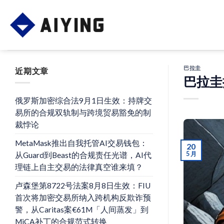
Skip
to
content
巴拉圭
近期文章
巴拉圭
俄罗斯加密综合法9月1日生效：持牌交
易所的合规双轨制与跨境贸易豁免的制
裁悖论
MetaMask推出自我托管AI交易钱包：
20
5 月
从Guard到Beast的合规责任光谱，AI代
理链上自主交易的法律真空谁来填？
卢森堡第8722号法案8月8日生效：FIU
首次将加密交易所纳入跨机构反欺诈预
警，从Caritas案€61M「人间蒸发」到
MiCA补丁的合规范式转换