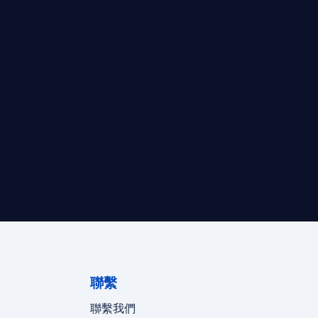
最高效的合規支持。
迪拜、歐洲本地化團隊實時在線。
聯繫
聯繫我們