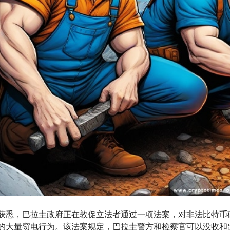
g艾盈获悉，巴拉圭政府正在敦促立法者通过一项法案，对非法比特
）的大量窃电行为。该法案规定，巴拉圭警方和检察官可以没收