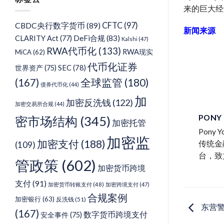
类
来的巨大经
CFTC
(97)
CBDC央行数字货币
(89)
新闻来源
DeFi合规
(83)
CLARITY Act
(77)
Kalshi
(47)
RWA代币化
(133)
RWA现实
MiCA
(62)
代币化证券
SEC
(78)
世界资产
(75)
(167)
全球监管
(180)
债券代币化
(44)
加
加密反洗钱
(122)
加密交易所合规
(44)
PONY
密市场结构
(345)
加密托管
Pon
加密监
加密支付
(188)
传统金
(109)
台，致
管政策
(602)
加密货币跨境
支付
(91)
加密货币转账支付
(48)
加密跨境支付
(47)
合规案例
加密银行
(63)
反洗钱
(51)
东营警
(167)
数字货币跨境支付
安全事件
(75)