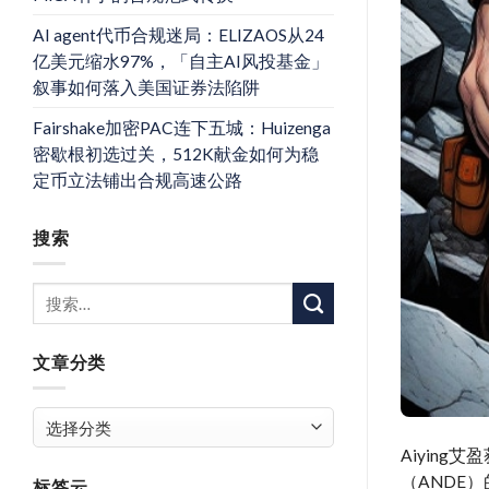
AI agent代币合规迷局：ELIZAOS从24
亿美元缩水97%，「自主AI风投基金」
叙事如何落入美国证券法陷阱
Fairshake加密PAC连下五城：Huizenga
密歇根初选过关，512K献金如何为稳
定币立法铺出合规高速公路
搜索
文章分类
文
章
Aiyin
分
（ANDE
标签云