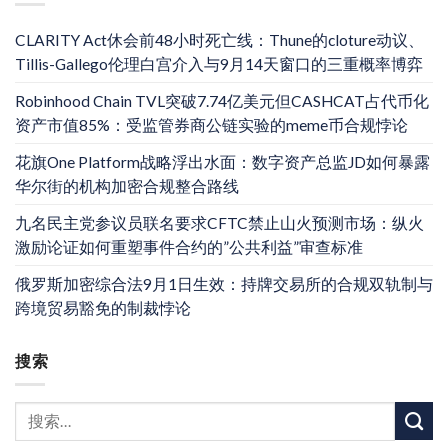
CLARITY Act休会前48小时死亡线：Thune的cloture动议、
Tillis-Gallego伦理白宫介入与9月14天窗口的三重概率博弈
Robinhood Chain TVL突破7.74亿美元但CASHCAT占代币化
资产市值85%：受监管券商公链实验的meme币合规悖论
花旗One Platform战略浮出水面：数字资产总监JD如何暴露
华尔街的机构加密合规整合路线
九名民主党参议员联名要求CFTC禁止山火预测市场：纵火
激励论证如何重塑事件合约的”公共利益”审查标准
俄罗斯加密综合法9月1日生效：持牌交易所的合规双轨制与
跨境贸易豁免的制裁悖论
搜索