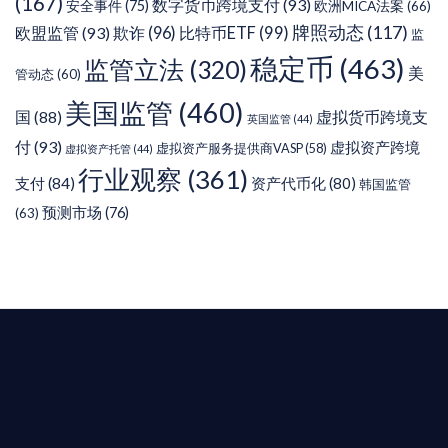
(167)
数字货币跨境支付
(93)
安全事件
(75)
欧洲MICA法案
(66)
牌照动态
(117)
欧盟监管
(93)
欺诈
(96)
比特币ETF
(99)
监
稳定币
(463)
监管立法
(320)
美
管动态
(60)
美国监管
(460)
虚拟货币跨境支
国
(88)
英国监管
(44)
付
(93)
虚拟资产跨境
虚拟资产服务提供商VASP
(58)
虚拟资产托管
(44)
行业观察
(361)
支付
(84)
资产代币化
(80)
韩国监管
预测市场
(76)
(63)
T AIYING
您的全球
b3 合規商業版圖