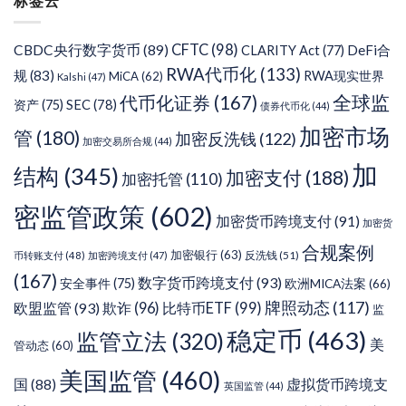
标签云
类
CFTC
(98)
CBDC央行数字货币
(89)
DeFi合
CLARITY Act
(77)
RWA代币化
(133)
规
(83)
RWA现实世界
MiCA
(62)
Kalshi
(47)
代币化证券
(167)
全球监
SEC
(78)
资产
(75)
债券代币化
(44)
加密市场
管
(180)
加密反洗钱
(122)
加密交易所合规
(44)
加
结构
(345)
加密支付
(188)
加密托管
(110)
密监管政策
(602)
加密货币跨境支付
(91)
加密货
合规案例
加密银行
(63)
反洗钱
(51)
币转账支付
(48)
加密跨境支付
(47)
(167)
数字货币跨境支付
(93)
安全事件
(75)
欧洲MICA法案
(66)
牌照动态
(117)
欧盟监管
(93)
欺诈
(96)
比特币ETF
(99)
监
稳定币
(463)
监管立法
(320)
美
管动态
(60)
美国监管
(460)
虚拟货币跨境支
国
(88)
英国监管
(44)