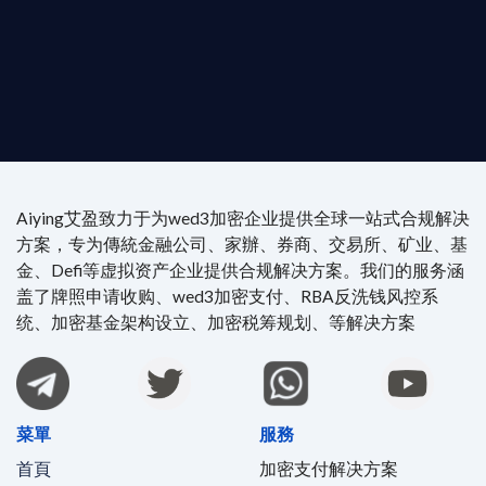
執業律師資質。
4/7 全球無時差響應：香港、迪拜、歐洲本地化團隊
時在線。
Aiying艾盈致力于为wed3加密企业提供全球一站式合规解决
方案，专为傳統金融公司、家辦、券商、交易所、矿业、基
金、Defi等虚拟资产企业提供合规解决方案。我们的服务涵
盖了牌照申请收购、wed3加密支付、RBA反洗钱风控系
统、加密基金架构设立、加密税筹规划、等解决方案
菜單
服務
首頁
加密支付解决方案