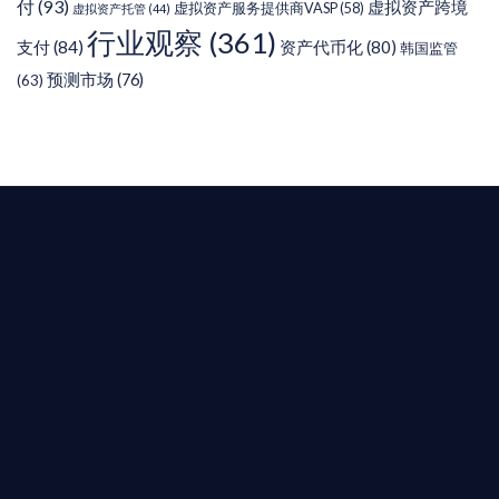
付
(93)
虚拟资产跨境
虚拟资产服务提供商VASP
(58)
虚拟资产托管
(44)
行业观察
(361)
支付
(84)
资产代币化
(80)
韩国监管
预测市场
(76)
(63)
T AIYING
您的全球
b3 合規商業版圖
是準備在香港申請 1/4/9號牌照升級的傳統金融券
是尋求開曼加密基金設立的資產管理團隊，艾盈都將
供最專業、最高效的合規支持。
尖專家團隊：成員均擁有 ACAMS 認證反洗錢师、資