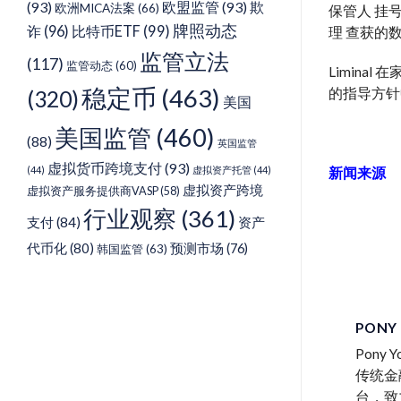
(93)
欧盟监管
(93)
欺
欧洲MICA法案
(66)
保管人
挂
牌照动态
诈
(96)
比特币ETF
(99)
理
查获的
监管立法
(117)
监管动态
(60)
Limina
稳定币
(463)
(320)
的指导方针中
美国
美国监管
(460)
(88)
英国监管
虚拟货币跨境支付
(93)
(44)
虚拟资产托管
(44)
新闻来源
虚拟资产跨境
虚拟资产服务提供商VASP
(58)
行业观察
(361)
支付
(84)
资产
代币化
(80)
预测市场
(76)
韩国监管
(63)
PONY
Pon
传统金
台，致