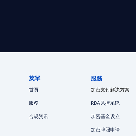
求開曼加密基金設立的資產管理團隊，艾盈都將為您提供最專業、
資質。
24/7 全球無時差響應：香港、
菜單
服務
首頁
加密支付解决方案
服務
RBA风控系统
合规资讯
加密基金设立
加密牌照申请