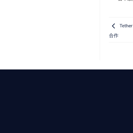
Tet
合作
T AIYING
動您的全球
b3 合規商業版圖