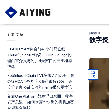
Skip
to
content
阿布扎比
近期文章
数字资
CLARITY Act休会前48小时死亡线：
Thune的cloture动议、Tillis-Gallego伦
理白宫介入与9月14天窗口的三重概率
博弈
13
Robinhood Chain TVL突破7.74亿美元但
5 月
CASHCAT占代币化资产市值85%：受
监管券商公链实验的meme币合规悖论
花旗One Platform战略浮出水面：数字
资产总监JD如何暴露华尔街的机构加密
合规整合路线