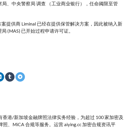
察局、中央警察局
调查
（工业商业银行）
，
任命
阈限至
管
方案
提供商 Liminal 已经在提供
保管
解决方案，因此被纳入新
 (MAS) 已开始
过程
申请许可证。
。拥有香港/新加坡金融牌照法律实务经验，为超过 100 家加密及
iCA 合规等服务。运营 aiying.cc 加密合规资讯平