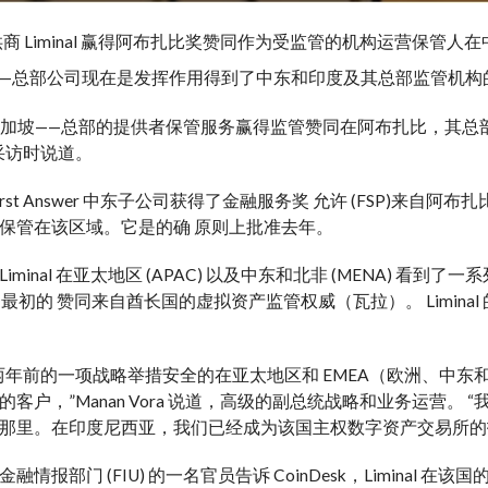
商 Liminal 赢得阿布扎比奖
赞同
作为受监管的机构运营
保管人
在
—
总部
公司现在是
发挥作用
得到了中东和印度及其总部监管机构
，新加坡——
总部
的提供者
保管
服务赢得监管
赞同
在阿布扎比，其总
k 采访时说道。
rst Answer 中东子公司
获得了金融服务奖
允许
(FSP)
来自阿布扎比
保管
在该区域。它是
的确
原则上批准
去年。
iminal 在亚太地区 (APAC) 以及中东和北非 (MENA) 看到了一
最初的
赞同
来自酋长国的虚拟资产监管
权威
（瓦拉）。 Liminal 的印
两年前的一项战略举措
安全的
在亚太地区和 EMEA（欧洲、中
的
客户，”Manan Vora 说道，
高级的
副总统
战略
和业务运营。 “
那里。在印度尼西亚，我们已经成为该国主权数字资产交易所的
融情报部门 (FIU) 的一名官员告诉 CoinDesk，Liminal 在该