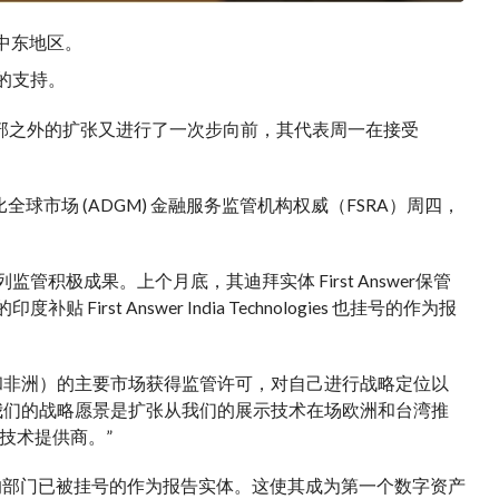
中东地区。
的支持。
部之外的扩张又进行了一次
步
向前，其
代表
周一在接受
全球市场 (ADGM) 金融服务监管机构
权威
（FSRA）周四，
系列监管积极成果。上个月底，其迪拜实体 First Answer
保管
度补贴 First Answer India Technologies 也
挂号的
作为报
东和非洲）的主要市场获得监管许可，对自己进行战略定位以
我们的战略愿景是
扩张
从我们的
展示
技术
在场
欧洲和台湾推
技术提供商。”
国的部门已被
挂号的
作为报告实体。这使其成为第一个数字资产