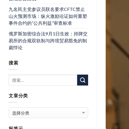
九名民主党参议员联名要求CFTC禁止
山火预测市场：纵火激励论证如何重塑
事件合约的”公共利益”审查标准
俄罗斯加密综合法9月1日生效：持牌交
易所的合规双轨制与跨境贸易豁免的制
裁悖论
搜索
文章分类
文
章
分
标签云