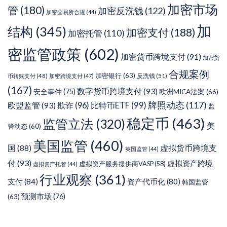
加密市场
管
(180)
加密反洗钱
(122)
加密交易所合规
(44)
加
结构
(345)
加密支付
(188)
加密托管
(110)
密监管政策
(602)
加密货币跨境支付
(91)
加密货
合规案例
加密银行
(63)
反洗钱
(51)
币转账支付
(48)
加密跨境支付
(47)
(167)
数字货币跨境支付
(93)
安全事件
(75)
欧洲MICA法案
(66)
牌照动态
(117)
欧盟监管
(93)
欺诈
(96)
比特币ETF
(99)
监
稳定币
(463)
监管立法
(320)
美
管动态
(60)
美国监管
(460)
虚拟货币跨境支
国
(88)
英国监管
(44)
付
(93)
虚拟资产跨境
虚拟资产服务提供商VASP
(58)
虚拟资产托管
(44)
行业观察
(361)
支付
(84)
资产代币化
(80)
韩国监管
预测市场
(76)
(63)