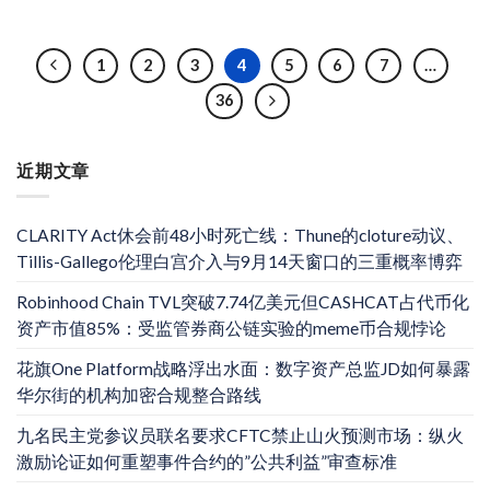
1
2
3
4
5
6
7
…
36
近期文章
CLARITY Act休会前48小时死亡线：Thune的cloture动议、
Tillis-Gallego伦理白宫介入与9月14天窗口的三重概率博弈
Robinhood Chain TVL突破7.74亿美元但CASHCAT占代币化
资产市值85%：受监管券商公链实验的meme币合规悖论
花旗One Platform战略浮出水面：数字资产总监JD如何暴露
华尔街的机构加密合规整合路线
九名民主党参议员联名要求CFTC禁止山火预测市场：纵火
激励论证如何重塑事件合约的”公共利益”审查标准