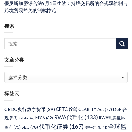
俄罗斯加密综合法9月1日生效：持牌交易所的合规双轨制与
跨境贸易豁免的制裁悖论
搜索
文章分类
文
章
分
标签云
类
CFTC
(98)
CBDC央行数字货币
(89)
DeFi合
CLARITY Act
(77)
RWA代币化
(133)
规
(83)
RWA现实世界
MiCA
(62)
Kalshi
(47)
代币化证券
(167)
全球监
SEC
(78)
资产
(75)
债券代币化
(44)