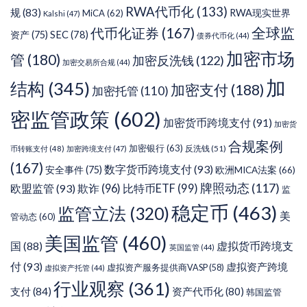
RWA代币化
(133)
规
(83)
RWA现实世界
MiCA
(62)
Kalshi
(47)
代币化证券
(167)
全球监
SEC
(78)
资产
(75)
债券代币化
(44)
加密市场
管
(180)
加密反洗钱
(122)
加密交易所合规
(44)
加
结构
(345)
加密支付
(188)
加密托管
(110)
密监管政策
(602)
加密货币跨境支付
(91)
加密货
合规案例
加密银行
(63)
反洗钱
(51)
币转账支付
(48)
加密跨境支付
(47)
(167)
数字货币跨境支付
(93)
安全事件
(75)
欧洲MICA法案
(66)
牌照动态
(117)
欧盟监管
(93)
欺诈
(96)
比特币ETF
(99)
监
稳定币
(463)
监管立法
(320)
美
管动态
(60)
美国监管
(460)
虚拟货币跨境支
国
(88)
英国监管
(44)
付
(93)
虚拟资产跨境
虚拟资产服务提供商VASP
(58)
虚拟资产托管
(44)
行业观察
(361)
支付
(84)
资产代币化
(80)
韩国监管