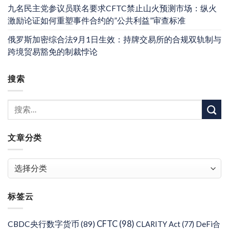
九名民主党参议员联名要求CFTC禁止山火预测市场：纵火
激励论证如何重塑事件合约的”公共利益”审查标准
俄罗斯加密综合法9月1日生效：持牌交易所的合规双轨制与
跨境贸易豁免的制裁悖论
搜索
文章分类
文
章
分
标签云
类
CFTC
(98)
CBDC央行数字货币
(89)
DeFi合
CLARITY Act
(77)