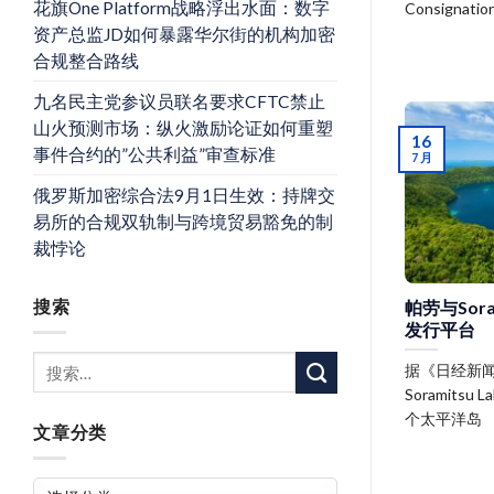
花旗One Platform战略浮出水面：数字
Consignation
资产总监JD如何暴露华尔街的机构加密
合规整合路线
九名民主党参议员联名要求CFTC禁止
山火预测市场：纵火激励论证如何重塑
16
事件合约的”公共利益”审查标准
7 月
俄罗斯加密综合法9月1日生效：持牌交
易所的合规双轨制与跨境贸易豁免的制
裁悖论
帕劳与Sor
搜索
发行平台
据《日经新闻
Soramit
个太平洋岛
文章分类
文