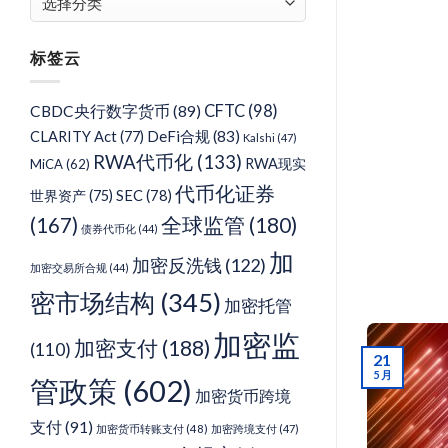
章
分
标签云
类
CFTC
(98)
CBDC央行数字货币
(89)
DeFi合规
(83)
CLARITY Act
(77)
Kalshi
(47)
RWA代币化
(133)
RWA现实
MiCA
(62)
代币化证券
SEC
(78)
世界资产
(75)
(167)
全球监管
(180)
债券代币化
(44)
加
加密反洗钱
(122)
加密交易所合规
(44)
密市场结构
(345)
加密托管
加密监
加密支付
(188)
(110)
21
5 月
管政策
(602)
加密货币跨境
支付
(91)
加密货币转账支付
(48)
加密跨境支付
(47)