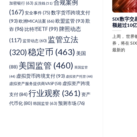
合规案例
加密银行
(63)
反洗钱
(51)
(167)
数字货币跨境支付
安全事件
(75)
SIX数字
(93)
欧盟监管
(93)
欺
欧洲MICA法案
(66)
额超过10
牌照动态
诈
(96)
比特币ETF
(99)
上周， 世界
监管立法
(117)
监管动态
(60)
券，将在 SIX
稳定币
(463)
最新的
(320)
美国
美国监管
(460)
(88)
英国监管
虚拟货币跨境支付
(93)
(44)
虚拟资产托管
(44)
虚拟资产跨境
虚拟资产服务提供商VASP
(58)
行业观察
(361)
支付
(84)
资产
代币化
(80)
预测市场
(76)
韩国监管
(63)