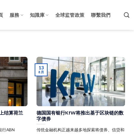
頁
服務
知識庫
全球监管政策
聯繫我們
13
8 月
T 上结算荷兰
德国国有银行KfW将推出基于区块链的数
字债券
行ABN
传统金融机构正越来越多地探索将债券、信贷和