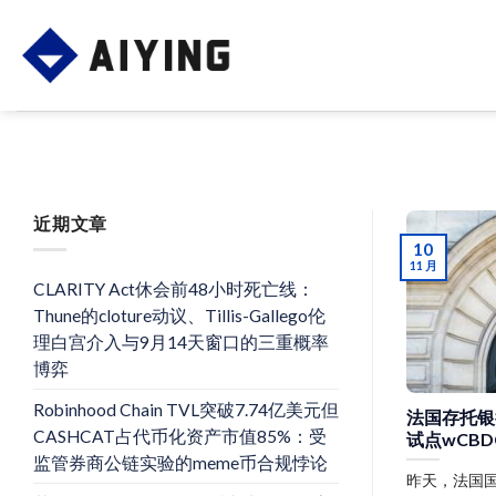
Skip
to
content
近期文章
10
11 月
CLARITY Act休会前48小时死亡线：
Thune的cloture动议、Tillis-Gallego伦
理白宫介入与9月14天窗口的三重概率
博弈
Robinhood Chain TVL突破7.74亿美元但
法国存托银
CASHCAT占代币化资产市值85%：受
试点wCB
监管券商公链实验的meme币合规悖论
昨天，法国国有开发