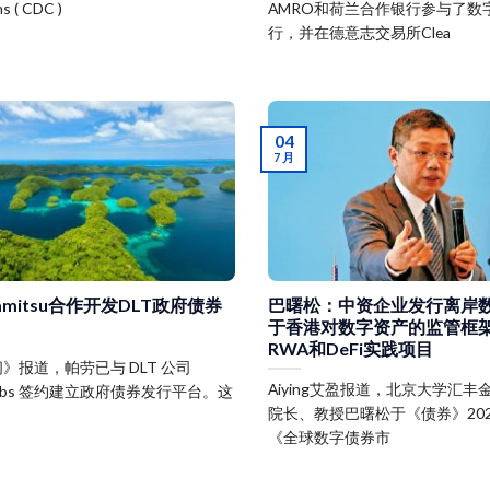
s ( CDC )
AMRO和荷兰合作银行参与了数
行，并在德意志交易所Clea
04
7 月
amitsu合作开发DLT政府债券
巴曙松：中资企业发行离岸
于香港对数字资产的监管框
RWA和DeFi实践项目
》报道，帕劳已与 DLT 公司
Aiying艾盈报道，北京大学汇
su Labs 签约建立政府债券发行平台。这
院长、教授巴曙松于《债券》202
《全球数字债券市