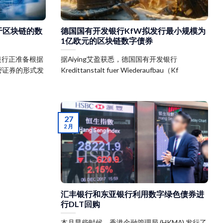
于区块链的数
德国国有开发银行KfW拟发行最小规模为
1亿欧元的区块链数字债券
贷银行正准备根据
据Aiying艾盈获悉，德国国有开发银行
密证券的形式发
Kredittanstalt fuer Wiederaufbau（Kf
27
2 月
汇丰银行和东亚银行利用数字绿色债券进
行DLT回购
本月早些时候，香港金融管理局 (HKMA) 发行了