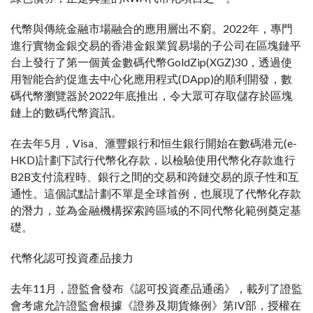
代幣與傳統金融市場融合的應用層出不窮。2022年，專門
進行實物金銀交易的香港金銀業貿易場的子公司在區塊鏈平
台上發行了第一個黃金數碼代幣GoldZip(XGZ)30，透過使
用智能合約促進去中心化應用程式(DApp)的順利開發，數
碼代幣瀏覽器於2022年底推出，令大眾可存取儲存於區塊
鏈上的數碼代幣資訊。
在去年5月，Visa、滙豐銀行和恒生銀行開始在數碼港元(e-
HKD)計劃下試行代幣化存款，以檢驗使用代幣化存款進行
B2B支付流程時、銀行之間的交易和跨鏈交易的原子性和互
通性。這個試點計劃不單是全球首例，也展現了代幣化存款
的潛力，並為金融機構探索跨區域的不同代幣化範例奠定基
礎。
代幣化認可投資產品接力
去年11月，證監會發布《認可投資產品通函》，載列了證監
會考慮允許證監會根據《證券及期貨條例》第IV部，授權在