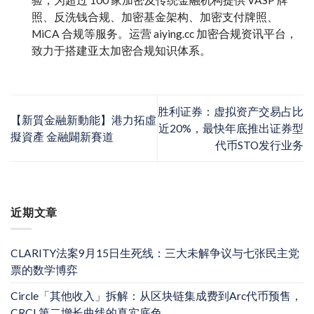
照、反洗钱合规、加密基金架构、加密支付牌照、
MiCA 合规等服务。运营 aiying.cc 加密合规资讯平台，
致力于搭建亚太加密合规知识体系。
胜利证券：虚拟资产交易占比
【新質金融新動能】港力拓虛
近20%，最快年底推出证券型
擬資產 金融闢新賽道
代币STO发行业务
近期文章
CLARITY法案9月15日生死线：三大未解争议与七张民主党
票的数学博弈
Circle「其他收入」拆解：从区块链集成费到Arc代币预售，
CRCL第二增长曲线的真实底色