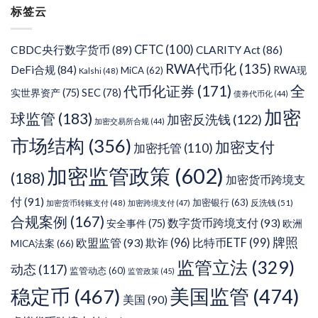
标签云
类
CFTC
(100)
CBDC央行数字货币
(89)
CLARITY Act
(86)
RWA代币化
(135)
DeFi合规
(84)
RWA现
MiCA
(62)
Kalshi
(48)
代币化证券
(171)
全
SEC
(78)
实世界资产
(75)
债券代币化
(44)
加密
球监管
(183)
加密反洗钱
(122)
加密交易所合规
(44)
市场结构
(356)
加密支付
加密托管
(110)
加密监管政策
(602)
(188)
加密货币跨境支
付
(91)
加密银行
(63)
反洗钱
(51)
加密货币转账支付
(48)
加密跨境支付
(47)
合规案例
(167)
数字货币跨境支付
(93)
安全事件
(75)
欧洲
牌照
欧盟监管
(93)
欺诈
(96)
比特币ETF
(99)
MICA法案
(66)
监管立法
(329)
动态
(117)
监管动态
(60)
监管政策
(45)
稳定币
(467)
美国监管
(474)
美国
(90)