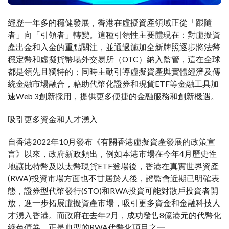
經歷一年多的穩健發展，香港在虛擬資產領域正從「跟隨
者」向「引領者」轉變。這種引領性主要體現在：對虛擬資
產出金和入金的重點關注，並通過施加全新牌照逐步將法幣
穩定幣和虛擬貨幣場外交易所（OTC）納入監管，這在全球
都是領先且獨特的；同時主動引導虛擬資產與實體經濟及傳
統金融市場融合，藉助代幣化證券和現貨ETF等金融工具加
速Web 3創新採用，提供更多便捷的金融服務和創新機遇。
吸引更多資金和人才湧入
自香港2022年10月發布《有關香港虛擬資產發展的政策宣
言》以來，政府新政頻出，例如本港市場在今年4月歷史性
地讓比特幣及以太幣現貨ETF登場後，香港在真實世界資產
(RWA)投資市場方面也不甘居於人後，證監會近期已明確表
態，證券型代幣發行(STO)和RWA投資可能對散戶投資者開
放，進一步拓展虛擬資產市場，吸引更多資金和金融科技人
才湧入香港。而政府在去年2月，成功發售8億港元的代幣化
綠色債券，正是典型的RWA代幣化項目之一。