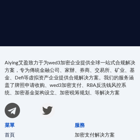
執業律師資質。
4/7 全球無時差響應：香港、迪拜、歐洲本地化團隊
時在線。
Aiying艾盈致力于为wed3加密企业提供全球一站式合规解决
方案，专为傳統金融公司、家辦、券商、交易所、矿业、基
金、Defi等虚拟资产企业提供合规解决方案。我们的服务涵
盖了牌照申请收购、wed3加密支付、RBA反洗钱风控系
统、加密基金架构设立、加密税筹规划、等解决方案
菜單
服務
首頁
加密支付解决方案