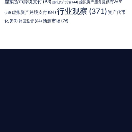
虚拟货币跨境支付
(93)
虚拟资产服务提供商VASP
虚拟资产托管
(44)
行业观察
(371)
虚拟资产跨境支付
(84)
资产代币
(58)
化
(80)
预测市场
(76)
韩国监管
(64)
T AIYING
您的全球
b3 合規商業版圖
是準備在香港申請 1/4/9號牌照升級的傳統金融券
是尋求開曼加密基金設立的資產管理團隊，艾盈都將
供最專業、最高效的合規支持。
尖專家團隊：成員均擁有 ACAMS 認證反洗錢师、資