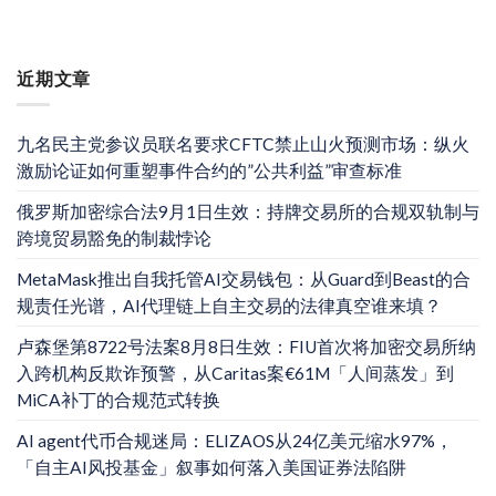
近期文章
九名民主党参议员联名要求CFTC禁止山火预测市场：纵火
激励论证如何重塑事件合约的”公共利益”审查标准
俄罗斯加密综合法9月1日生效：持牌交易所的合规双轨制与
跨境贸易豁免的制裁悖论
MetaMask推出自我托管AI交易钱包：从Guard到Beast的合
规责任光谱，AI代理链上自主交易的法律真空谁来填？
卢森堡第8722号法案8月8日生效：FIU首次将加密交易所纳
入跨机构反欺诈预警，从Caritas案€61M「人间蒸发」到
MiCA补丁的合规范式转换
AI agent代币合规迷局：ELIZAOS从24亿美元缩水97%，
「自主AI风投基金」叙事如何落入美国证券法陷阱