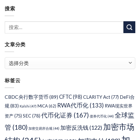
搜索
文章分类
文
章
分
标签云
类
CFTC
(98)
CBDC央行数字货币
(89)
DeFi合
CLARITY Act
(77)
RWA代币化
(133)
规
(83)
RWA现实世界
MiCA
(62)
Kalshi
(47)
代币化证券
(167)
全球监
SEC
(78)
资产
(75)
债券代币化
(44)
加密市场
管
(180)
加密反洗钱
(122)
加密交易所合规
(44)
加