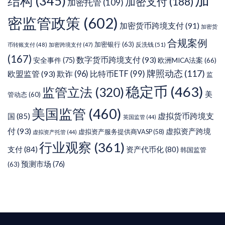
结构
(345)
加密支付
(188)
加密托管
(109)
密监管政策
(602)
加密货币跨境支付
(91)
加密货
合规案例
加密银行
(63)
反洗钱
(51)
币转账支付
(48)
加密跨境支付
(47)
(167)
数字货币跨境支付
(93)
安全事件
(75)
欧洲MICA法案
(66)
牌照动态
(117)
欧盟监管
(93)
欺诈
(96)
比特币ETF
(99)
监
稳定币
(463)
监管立法
(320)
美
管动态
(60)
美国监管
(460)
虚拟货币跨境支
国
(85)
英国监管
(44)
付
(93)
虚拟资产跨境
虚拟资产服务提供商VASP
(58)
虚拟资产托管
(44)
行业观察
(361)
支付
(84)
资产代币化
(80)
韩国监管
预测市场
(76)
(63)