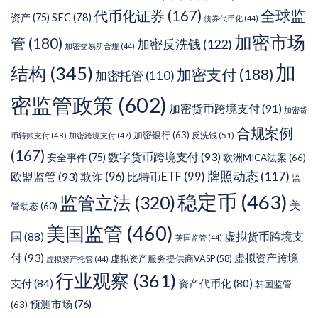
代币化证券
(167)
全球监
SEC
(78)
资产
(75)
债券代币化
(44)
加密市场
管
(180)
加密反洗钱
(122)
加密交易所合规
(44)
加
结构
(345)
加密支付
(188)
加密托管
(110)
密监管政策
(602)
加密货币跨境支付
(91)
加密货
合规案例
加密银行
(63)
反洗钱
(51)
币转账支付
(48)
加密跨境支付
(47)
(167)
数字货币跨境支付
(93)
安全事件
(75)
欧洲MICA法案
(66)
牌照动态
(117)
欧盟监管
(93)
欺诈
(96)
比特币ETF
(99)
监
稳定币
(463)
监管立法
(320)
美
管动态
(60)
美国监管
(460)
虚拟货币跨境支
国
(88)
英国监管
(44)
付
(93)
虚拟资产跨境
虚拟资产服务提供商VASP
(58)
虚拟资产托管
(44)
行业观察
(361)
支付
(84)
资产代币化
(80)
韩国监管
预测市场
(76)
(63)