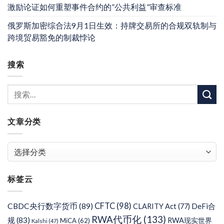
激励论证如何重塑事件合约的”公共利益”审查标准
俄罗斯加密综合法9月1日生效：持牌交易所的合规双轨制与
跨境贸易豁免的制裁悖论
搜索
文章分类
文
章
分
标签云
类
CFTC
(98)
CBDC央行数字货币
(89)
DeFi合
CLARITY Act
(77)
RWA代币化
(133)
规
(83)
RWA现实世界
MiCA
(62)
Kalshi
(47)