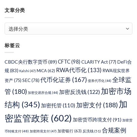
文章分类
文
章
分
标签云
类
CFTC
(98)
CBDC央行数字货币
(89)
DeFi合
CLARITY Act
(77)
RWA代币化
(133)
规
(83)
RWA现实世界
MiCA
(62)
Kalshi
(47)
代币化证券
(167)
全球监
SEC
(78)
资产
(75)
债券代币化
(44)
加密市场
管
(180)
加密反洗钱
(122)
加密交易所合规
(44)
加
结构
(345)
加密支付
(188)
加密托管
(110)
密监管政策
(602)
加密货币跨境支付
(91)
加密货
合规案例
加密银行
(63)
反洗钱
(51)
币转账支付
(48)
加密跨境支付
(47)