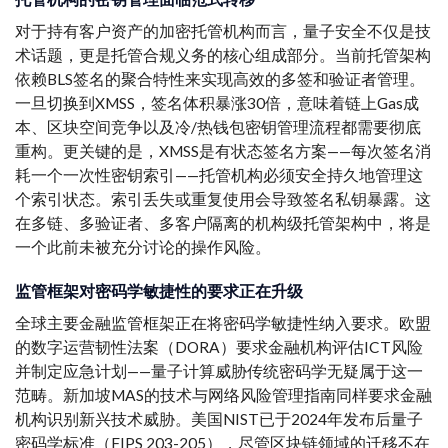
对于持有客户资产的加密托管机构而言，量子安全不仅是技
术话题，更是托管合规义务的核心组成部分。当前托管架构
依赖BLS签名的聚合特性来实现高效的多签和验证者管理。
一旦切换到XMSS，签名体积暴涨30倍，意味着链上Gas成
本、区块空间竞争以及冷/热钱包密钥管理流程都需要彻底
重构。更关键的是，XMSS是有状态签名方案——每次签名消
耗一个一次性密钥索引——托管机构必须安全持久地管理这
个索引状态。索引丢失或重复使用会导致签名私钥暴露。这
在多链、多验证者、多客户隔离的机构级托管架构中，将是
一个此前未被充分讨论的操作风险。
监管框架对密码学敏捷性的要求正在升级
全球主要金融监管框架正在将密码学敏捷性纳入要求。欧盟
的数字运营韧性法案（DORA）要求金融机构评估ICT风险
并制定应急计划——量子计算威胁传统密码学无疑属于这一
范畴。新加坡MAS的技术与网络风险管理指南同样要求金融
机构识别新兴技术威胁。美国NIST已于2024年发布后量子
密码学标准（FIPS 203-205），尽管区块链领域的迁移不在