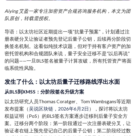
Aiying 艾盈一家专注加密资产合规咨询服务机构，本文为团
队原创，转载需授权。
导语：以太坊社区近期提出一项”抗量子预案”，计划通过注
册表硬分叉让验证者预先登记后量子公钥，后续再分阶段切
换签名机制。这看似纯技术议题，但对于持有客户资产的加
密托管机构和合规团队来说，量子安全迁移不是”以后再说”
的问题——一旦BLS签名被量子计算攻破，所有托管资产将面
临系统性风险。
发生了什么：以太坊后量子迁移路线浮出水面
从BLS到XMSS：分阶段签名升级方案
以太坊研究人员Thomas Coratger、Tom Wambsgans等近期
发布提案（
吴说区块链，2026年6月2日
），探讨将以太坊
权益证明（PoS）的BLS签名方案逐步迁移到后量子安全方
案。迁移分两个阶段：第一阶段通过一次注册表硬分叉，让
验证者在链上预先登记自己的后量子公钥；第二阶段经过数