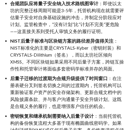
合规团队应将量子安全纳入技术路线图审计
：即使以太
坊的完整迁移周期可能是3-5年，托管机构现在就需要评
估量子安全对自身基础设施的冲击，并制定分阶段应对
计划。监管检查中，”没有计划”比”计划不完美”更危险
——这直接关系到受托人审慎义务的履行证明。
NIST后量子标准与区块链方案的路径差异值得关注
：
NIST标准化的主要是CRYSTALS-Kyber（密钥封装）和
CRYSTALS-Dilithium（签名），而以太坊社区倾向
XMSS。不同区块链如果采用不同后量子方案，跨链互操
作性和托管审计将面临多套密码学标准并存的局面。
后量子迁移的过渡期为合规升级提供了时间窗口
：在注
册表硬分叉到签名切换之间的过渡期内，托管机构可以
重新验证客户资产的安全存储架构、更新合规文档中的
风险披露条款、并与客户沟通量子安全升级计划。这既
是合规义务的履行，也是增强客户信任的机会。
密钥恢复和继承机制需要纳入后量子设计
：当前托管机
构的备份恢复流程大多基于现有椭圆曲线密码学。如果
计划迁移到XMSS或任何后量子方案，备份恢复流程必须