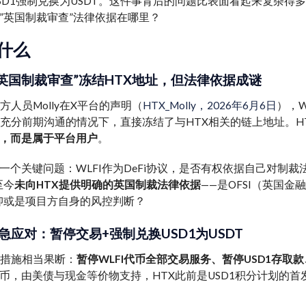
SD1强制兑换为USDT。这件事背后的问题比表面看起来复杂得多
”英国制裁审查”法律依据在哪里？
什么
以”英国制裁审查”冻结HTX地址，但法律依据成谜
方人员Molly在X平台的声明（
HTX_Molly，2026年6月6日
），W
行充分前期沟通的情况下，直接冻结了与HTX相关的链上地址。H
，而是属于平台用户
。
一个关键问题：WLFI作为DeFi协议，是否有权依据自己对制
至今
未向HTX提供明确的英国制裁法律依据
——是OFSI（英国
抑或是项目方自身的风控判断？
急应对：暂停交易+强制兑换USD1为USDT
对措施相当果断：
暂停WLFI代币全部交易服务、暂停USD1存取款
币，由美债与现金等价物支持，HTX此前是USD1积分计划的首