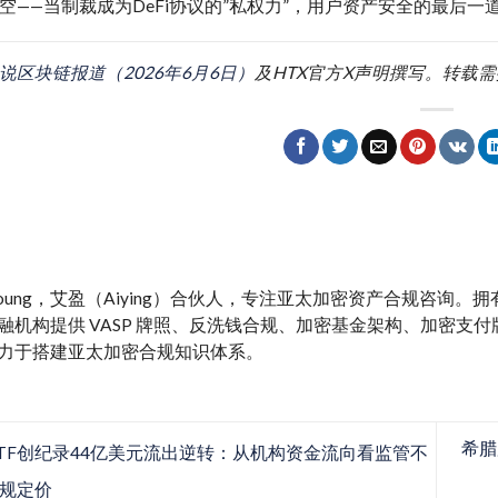
空——当制裁成为DeFi协议的”私权力”，用户资产安全的最后一
说区块链报道（2026年6月6日）
及HTX官方X声明撰写。转载
y Young，艾盈（Aiying）合伙人，专注亚太加密资产合规咨询
融机构提供 VASP 牌照、反洗钱合规、加密基金架构、加密支付牌照、M
力于搭建亚太加密合规知识体系。
希腊
TF创纪录44亿美元流出逆转：从机构资金流向看监管不
规定价