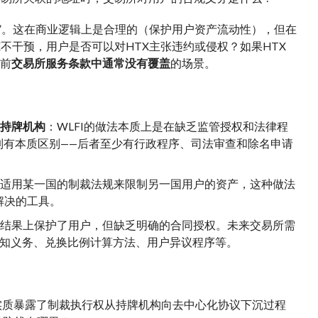
解冻”。这在商业逻辑上是合理的（保护用户资产流动性），但在
X不干预，用户是否可以对HTX主张违约或侵权？如果HTX
当前
交易所服务条款中通常没有覆盖
的场景。
于持牌机构
：WLFI的做法本质上是在缺乏监管授权和法律程
机制有本质区别——后者至少有行政程序、司法审查和除名申请
性适用某一国的制裁法规来限制另一国用户的资产，这种做法
解决的工具。
在结果上保护了用户，但缺乏明确的合同授权。未来交易所需
通知义务、兑换比例计算方法、用户异议程序等。
作，实质暴露了制裁执行权从持牌机构向去中心化协议下沉过程