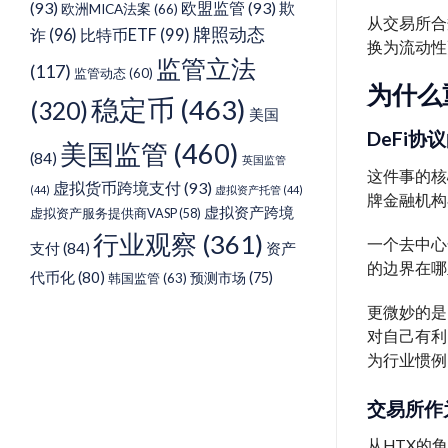
(93)
欧盟监管
(93)
欺
欧洲MICA法案
(66)
从交易所合
牌照动态
诈
(96)
比特币ETF
(99)
换为流动性
监管立法
(117)
监管动态
(60)
为什么
稳定币
(463)
(320)
美国
DeFi
美国监管
(460)
(84)
英国监管
这件事的核
虚拟货币跨境支付
(93)
(44)
虚拟资产托管
(44)
牌金融机构
虚拟资产跨境
虚拟资产服务提供商VASP
(58)
行业观察
(361)
一个去中心
支付
(84)
资产
的边界在哪
代币化
(80)
预测市场
(75)
韩国监管
(63)
更微妙的是
对自己有利
为行业惯例
交易所作
从HTX的