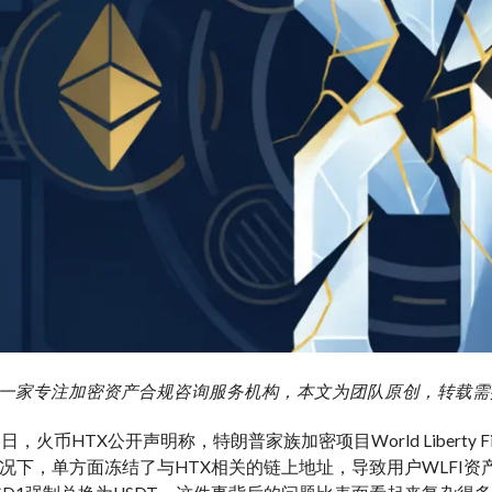
g 艾盈一家专注加密资产合规咨询服务机构，本文为团队原创，转载
日，火币HTX公开声明称，特朗普家族加密项目World Liberty F
况下，单方面冻结了与HTX相关的链上地址，导致用户WLFI资产