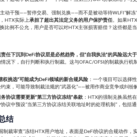
了主动干预——暂停交易、强制兑换——而不是被动等待WLFI”
，HTX实际上
承担了超出其法定义务的用户保护责任
。如果HT
换比例不公允，用户是否可以对HTX主张损害赔偿？这些都是
责任下沉到DeFi协议层是必然趋势，但”自我执法”的风险远大
情况下，自行判断和执行制裁。这与OFAC/OFSI的制裁执行
辖权挑选”可能成为DeFi领域的新合规风险
：一个项目可以选择
受约束，可能导致制裁法规的”武器化”——被用作商业竞争或纠纷
务协议需要更新”第三方协议冻结”条款
：HTX的强制兑换虽然
户协议中预设”当第三方协议冻结关联地址时的处理机制”，包括
总结
”英国制裁审查”冻结HTX用户地址，表面是DeFi协议的合规动