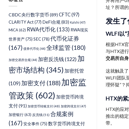
并将用户U
类
址？所谓的
CFTC
(97)
CBDC央行数字货币
(89)
发生了
DeFi合规
(83)
CLARITY Act
(77)
Kalshi
(47)
RWA代币化
(133)
RWA现实
MiCA
(62)
WLFI
代币化证券
SEC
(78)
世界资产
(75)
根据HTX官
(167)
全球监管
(180)
债券代币化
(44)
与HTX进
加
交易所自身
加密反洗钱
(122)
加密交易所合规
(44)
密市场结构
(345)
加密托管
这就触及了
WLFI团队
加密监
加密支付
(188)
(109)
理怀疑”？
管政策
(602)
加密货币跨境
HTX的紧
支付
(91)
加密货币转账支付
(48)
加密跨境支付
(47)
HTX的应
合规案例
加密银行
(63)
反洗钱
(51)
推出的稳定
(167)
带。
数字货币跨境支付
安全事件
(75)