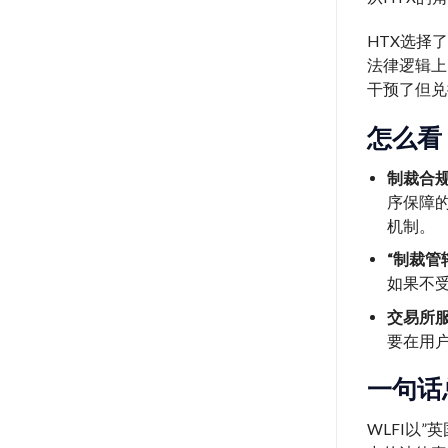
HTX选择
法律逻辑上
干预了但兑
怎么看
制裁合规
序保障的
机制。
“制裁管
如果不
交易所服
要在用
一句话
WLFI以