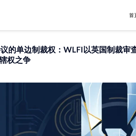
首
i协议的单边制裁权：WLFI以英国制裁
辖权之争