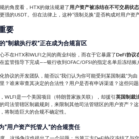
规的角度看，HTX的做法规避了
用户资产被冻结在不可交易状态
更强的USDT。但在法律上，这种”强制兑换”是否构成对用户
重要
协议的”制裁执行权”正在成为合规盲区
心不在HTX和WLFI之间的商业纠纷，而在于它暴露了
DeFi协
在监管指导下完成——银行收到OFAC/OFSI的指定名单后冻结
化协议的开发团队，能否以”我们认为你可能受到某国制裁”为
里？谁来审查其决定的合法性？用户是否有申诉渠道？这些问题在
，WLFI是一个美国项目（特朗普家族关联），却援引
英国制裁
的司法管辖区制裁规则，来限制其他司法管辖区的用户资产？这
，将制造巨大的合规不确定性。
为”用户资产托管人”的合规责任
角度，这场争议也提出了一个问题：当第三方DeFi协议冻结了