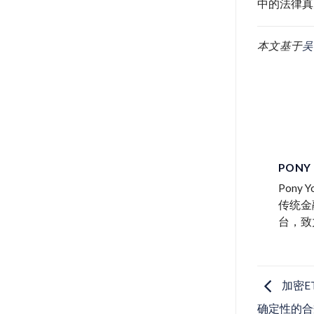
中的法律真
本文基于
吴
PONY
Pon
传统金
台，致
加密E
确定性的合