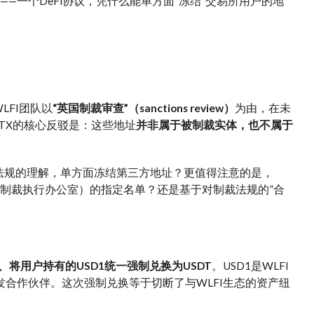
——一个DeFi协议，凭什么能单方面”冻结”交易所用户的地
LFI团队以
“英国制裁审查”（sanctions review）
为由，在未
TX的核心反驳是：这些地址
并非属于被制裁实体，也不属于
裁法规的理解，单方面冻结第三方地址？更值得注意的是，
金融制裁执行办公室）的指定名单？还是基于对制裁法规的”合
、将用户持有的USD1统一强制兑换为USDT
。USD1是WLFI
发合作伙伴。这次强制兑换等于切断了与WLFI生态的资产纽