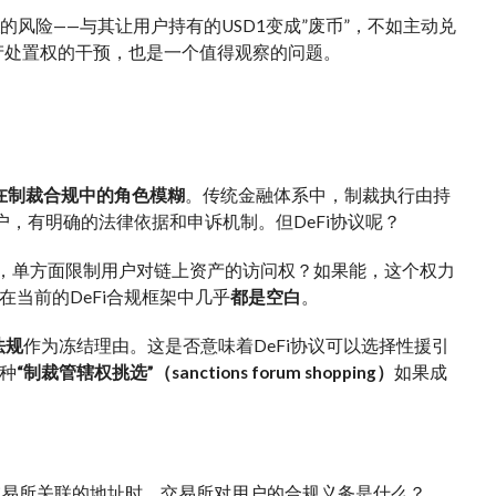
的风险——与其让用户持有的USD1变成”废币”，不如主动兑
资产处置权的干预，也是一个值得观察的问题。
议在制裁合规中的角色模糊
。传统金融体系中，制裁执行由持
账户，有明确的法律依据和申诉机制。但DeFi协议呢？
由，单方面限制用户对链上资产的访问权？如果能，这个权力
当前的DeFi合规框架中几乎
都是空白
。
法规
作为冻结理由。这是否意味着DeFi协议可以选择性援引
种
“制裁管辖权挑选”（sanctions forum shopping）
如果成
与交易所关联的地址时，交易所对用户的合规义务是什么？