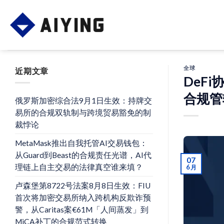
Skip
to
content
全球
近期文章
DeF
合规管
俄罗斯加密综合法9月1日生效：持牌交
易所的合规双轨制与跨境贸易豁免的制
裁悖论
MetaMask推出自我托管AI交易钱包：
从Guard到Beast的合规责任光谱，AI代
07
理链上自主交易的法律真空谁来填？
6 月
卢森堡第8722号法案8月8日生效：FIU
首次将加密交易所纳入跨机构反欺诈预
警，从Caritas案€61M「人间蒸发」到
MiCA补丁的合规范式转换