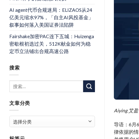
AI agent代币合规迷局：ELIZAOS从24
亿美元缩水97%，「自主AI风投基金」
叙事如何落入美国证券法陷阱
Fairshake加密PAC连下五城：Huizenga
密歇根初选过关，512K献金如何为稳
定币立法铺出合规高速公路
搜索
文章分类
Aiyin
文
导语：6月6
章
律依据的情
分
标签云