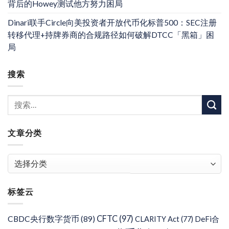
背后的Howey测试他方努力困局
Dinari联手Circle向美投资者开放代币化标普500：SEC注册
转移代理+持牌券商的合规路径如何破解DTCC「黑箱」困
局
搜索
文章分类
文
章
分
标签云
类
CFTC
(97)
CBDC央行数字货币
(89)
DeFi合
CLARITY Act
(77)