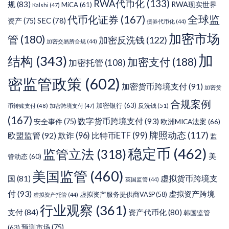
RWA代币化
(133)
规
(83)
RWA现实世界
MiCA
(61)
Kalshi
(47)
代币化证券
(167)
全球监
SEC
(78)
资产
(75)
债券代币化
(44)
加密市场
管
(180)
加密反洗钱
(122)
加密交易所合规
(44)
加
结构
(343)
加密支付
(188)
加密托管
(108)
密监管政策
(602)
加密货币跨境支付
(91)
加密货
合规案例
加密银行
(63)
反洗钱
(51)
币转账支付
(48)
加密跨境支付
(47)
(167)
数字货币跨境支付
(93)
安全事件
(75)
欧洲MICA法案
(66)
牌照动态
(117)
欧盟监管
(92)
欺诈
(96)
比特币ETF
(99)
监
稳定币
(462)
监管立法
(318)
美
管动态
(60)
美国监管
(460)
虚拟货币跨境支
国
(81)
英国监管
(44)
付
(93)
虚拟资产跨境
虚拟资产服务提供商VASP
(58)
虚拟资产托管
(44)
行业观察
(361)
支付
(84)
资产代币化
(80)
韩国监管
预测市场
(75)
(63)