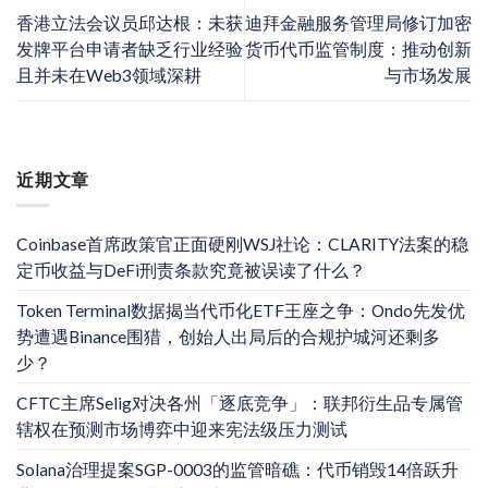
香港立法会议员邱达根：未获
迪拜金融服务管理局修订加密
发牌平台申请者缺乏行业经验
货币代币监管制度：推动创新
且并未在Web3领域深耕
与市场发展
近期文章
Coinbase首席政策官正面硬刚WSJ社论：CLARITY法案的稳
定币收益与DeFi刑责条款究竟被误读了什么？
Token Terminal数据揭当代币化ETF王座之争：Ondo先发优
势遭遇Binance围猎，创始人出局后的合规护城河还剩多
少？
CFTC主席Selig对决各州「逐底竞争」：联邦衍生品专属管
辖权在预测市场博弈中迎来宪法级压力测试
Solana治理提案SGP-0003的监管暗礁：代币销毁14倍跃升