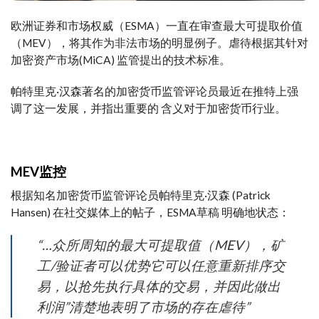
欧洲证券和市场
权威
（ESMA）一直在审查最大可提取价值
（MEV），将其作为非法市场的明显例子。
虐待
根据其针对
加密资产市场(MiCA) 监管提出的技术标准。
帕特里克·汉森
著名的
加密货币监管评论员最近在推特上强
调了这一发展，并指出
重要的
含义
对于加密货币
行业
。
MEV监控
根据知名加密货币监管评论员帕特里克·汉森 (Patrick
Hansen) 在社交媒体上的帖子，ESMA
草稿
明确地
状态：
“…众所周知的最大可提取值（MEV），矿
工/验证者可以
优势
它可以任意重新排序交
易，以抢先执行
具体的
交易，并因此做出
利润
”清楚地表明了市场的存在
虐待
”