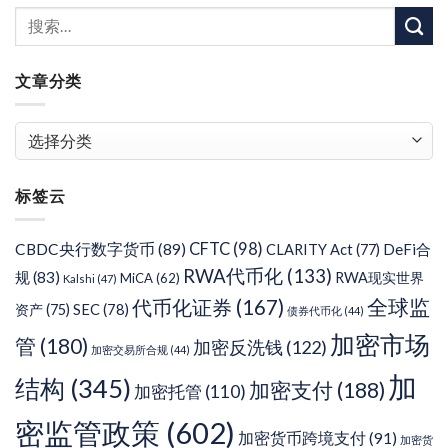
文章分类
文
章
分
标签云
类
CFTC
(98)
CBDC央行数字货币
(89)
DeFi合
CLARITY Act
(77)
RWA代币化
(133)
规
(83)
RWA现实世界
MiCA
(62)
Kalshi
(47)
代币化证券
(167)
全球监
SEC
(78)
资产
(75)
债券代币化
(44)
加密市场
管
(180)
加密反洗钱
(122)
加密交易所合规
(44)
加
结构
(345)
加密支付
(188)
加密托管
(110)
密监管政策
(602)
加密货币跨境支付
(91)
加密货