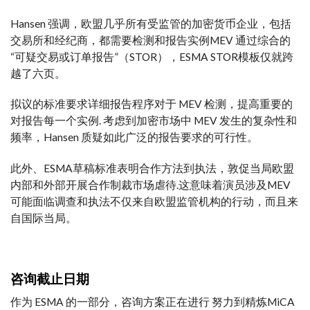
Hansen 强调，欧盟几乎所有受监管的加密货币企业，包括
交易所和经纪商，都需要检测和报告
实例
MEV 通过
综合的
“可疑交易或订单报告”（STOR），ESMA STOR
模板
仅就跨
越了六页。
拟议的标准要求详细报告
程序
对于 MEV 检测，提高
重要的
对报告每一个
实例
. 考虑到加密市场中 MEV 发生的复杂性和
频率，Hansen 质疑如此广泛的报告要求的可行性。
此外
、ESMA
草稿
标准表明合作
方法
到
执法
，敦促
当局
欧盟
内部和外部开展合作
制裁
市场
虐待
.这意味着演员
涉及
MEV
可能面临
调查
和
执法
不仅来自欧盟监管机构的行动，而且来
自国际
当局
。
咨询截止日期
作为 ESMA 的一部分，
咨询
方案
正在进行
努力
到
精炼
MiCA