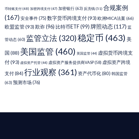
合规案例
加密银行
(63)
反洗钱
(51)
币转账支付
(48)
加密跨境支付
(47)
(167)
数字货币跨境支付
(93)
安全事件
(75)
欧洲MICA法案
(66)
牌照动态
(117)
欧盟监管
(93)
欺诈
(96)
比特币ETF
(99)
监
稳定币
(463)
监管立法
(320)
美
管动态
(60)
美国监管
(460)
虚拟货币跨境支
国
(88)
英国监管
(44)
付
(93)
虚拟资产跨境
虚拟资产服务提供商VASP
(58)
虚拟资产托管
(44)
行业观察
(361)
支付
(84)
资产代币化
(80)
韩国监管
预测市场
(76)
(63)
T AIYING