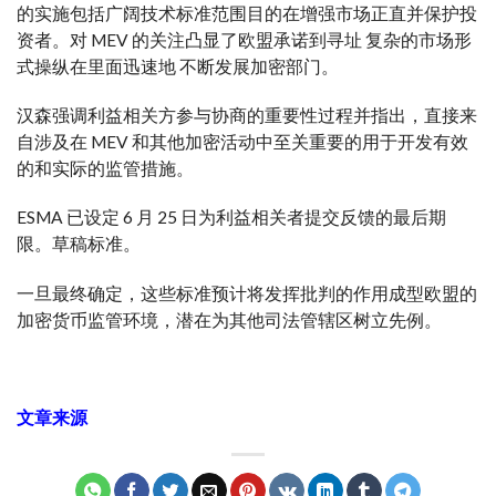
的实施包括
广阔
技术标准范围
目的
在
增强
市场
正直
并保护投
资者。对 MEV 的关注凸显了欧盟
承诺
到
寻址
复杂的
市场形
式
操纵
在里面
迅速地
不断发展
加密
部门
。
汉森
强调
利益相关方参与协商的重要性
过程
并指出，直接来
自
涉及
在 MEV 和其他加密活动中
至关重要的
用于开发
有效
的
和
实际的
监管措施。
ESMA 已设定 6 月 25 日为利益相关者提交反馈的最后期
限。
草稿
标准。
一旦最终确定，这些标准预计将发挥
批判的
作用
成型
欧盟的
加密货币监管环境，
潜在
为其他司法管辖区树立先例。
文章来源