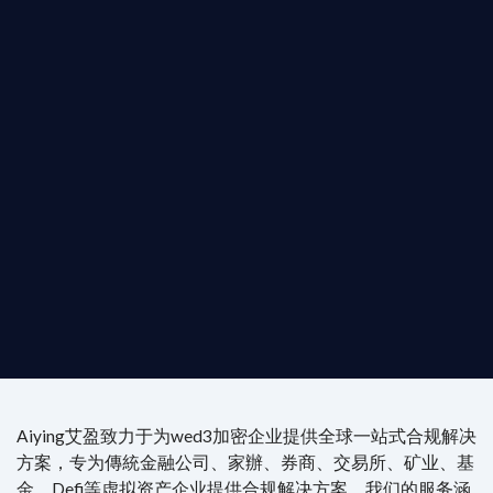
您的全球
b3 合規商業版圖
是準備在香港申請 1/4/9號牌照升級的傳統金融券
是尋求開曼加密基金設立的資產管理團隊，艾盈都將
供最專業、最高效的合規支持。
尖專家團隊：成員均擁有 ACAMS 認證反洗錢师、資
執業律師資質。
4/7 全球無時差響應：香港、迪拜、歐洲本地化團隊
時在線。
Aiying艾盈致力于为wed3加密企业提供全球一站式合规解决
方案，专为傳統金融公司、家辦、券商、交易所、矿业、基
金、Defi等虚拟资产企业提供合规解决方案。我们的服务涵