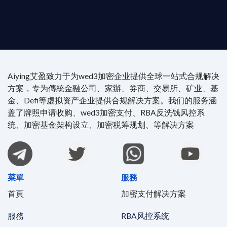
4/7 全球無時差響應：香港、迪拜、歐洲本地化團隊
時在線。
Aiying艾盈致力于为wed3加密企业提供全球一站式合规解决
方案，专为傳統金融公司、家辦、券商、交易所、矿业、基
金、Defi等虚拟资产企业提供合规解决方案。我们的服务涵
盖了牌照申请收购、wed3加密支付、RBA反洗钱风控系
统、加密基金架构设立、加密税筹规划、等解决方案
菜單
服務
首頁
加密支付解决方案
服務
RBA风控系统