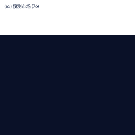
预测市场
(76)
(63)
T AIYING
您的全球
b3 合規商業版圖
是準備在香港申請 1/4/9號牌照升級的傳統金融券
是尋求開曼加密基金設立的資產管理團隊，艾盈都將
供最專業、最高效的合規支持。
尖專家團隊：成員均擁有 ACAMS 認證反洗錢师、資
執業律師資質。