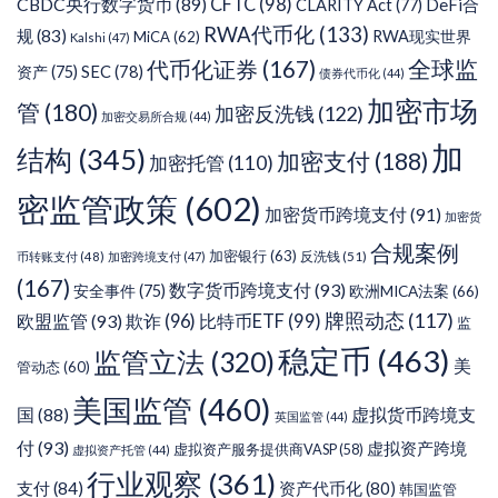
CFTC
(98)
CBDC央行数字货币
(89)
DeFi合
CLARITY Act
(77)
RWA代币化
(133)
规
(83)
RWA现实世界
MiCA
(62)
Kalshi
(47)
代币化证券
(167)
全球监
SEC
(78)
资产
(75)
债券代币化
(44)
加密市场
管
(180)
加密反洗钱
(122)
加密交易所合规
(44)
加
结构
(345)
加密支付
(188)
加密托管
(110)
密监管政策
(602)
加密货币跨境支付
(91)
加密货
合规案例
加密银行
(63)
反洗钱
(51)
币转账支付
(48)
加密跨境支付
(47)
(167)
数字货币跨境支付
(93)
安全事件
(75)
欧洲MICA法案
(66)
牌照动态
(117)
欧盟监管
(93)
欺诈
(96)
比特币ETF
(99)
监
稳定币
(463)
监管立法
(320)
美
管动态
(60)
美国监管
(460)
虚拟货币跨境支
国
(88)
英国监管
(44)
付
(93)
虚拟资产跨境
虚拟资产服务提供商VASP
(58)
虚拟资产托管
(44)
行业观察
(361)
支付
(84)
资产代币化
(80)
韩国监管