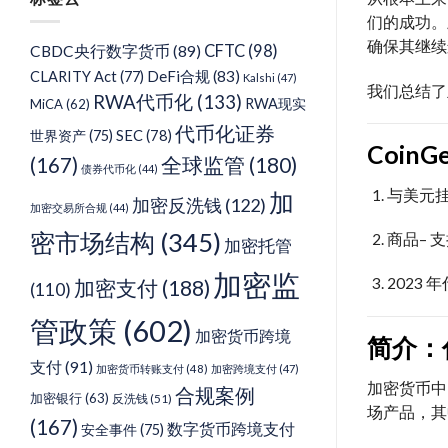
类
们的成功。
确保其继续
CFTC
(98)
CBDC央行数字货币
(89)
DeFi合规
(83)
CLARITY Act
(77)
Kalshi
(47)
我们总结了
RWA代币化
(133)
RWA现实
MiCA
(62)
代币化证券
SEC
(78)
世界资产
(75)
Coin
(167)
全球监管
(180)
债券代币化
(44)
与美元
加
加密反洗钱
(122)
加密交易所合规
(44)
密市场结构
(345)
商品
– 
加密托管
加密监
2023 
加密支付
(188)
(110)
管政策
(602)
加密货币跨境
简介：
支付
(91)
加密货币转账支付
(48)
加密跨境支付
(47)
加密货币中
合规案例
加密银行
(63)
反洗钱
(51)
场产品，其
(167)
数字货币跨境支付
安全事件
(75)