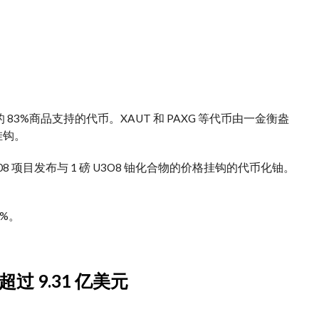
 83%
商品
支持的代币。XAUT 和 PAXG 等代币由一金衡盎
挂钩。
08 项目
发布
与 1 磅 U3O8 铀化合物的价格挂钩的代币化铀。
8%。
过 9.31 亿美元