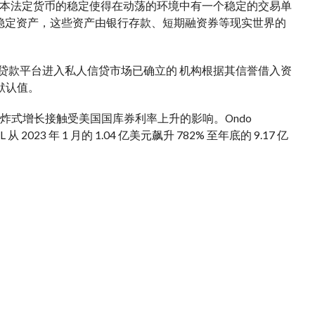
本
法定货币的稳定使得在动荡的环境中有一个稳定的交易单
了代币化的稳定资产，这些资产由银行存款、短期融资券等现实世界的
l 等无抵押贷款平台进入私人信贷市场
已确立的
机构
根据其信誉借入资
默认值
。
爆炸式增长
接触
受美国国库券利率上升的影响。Ondo
从 2023 年 1 月的 1.04 亿美元飙升 782% 至年底的 9.17 亿