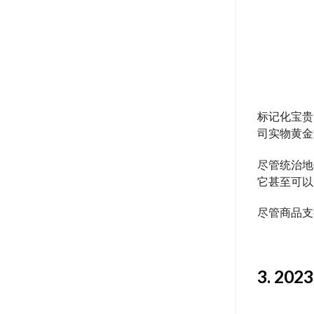
标记化
宝贵
司实物黄金支持，
尽管
统治地
它甚至可以
尽管
商品
支
3. 2