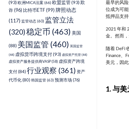
(93)
欧盟监管
(93)
欺
最早的风险
欧洲MICA法案
(66)
位成为可能。
牌照动态
诈
(96)
比特币ETF
(99)
抵押品支持
监管立法
(117)
监管动态
(60)
2021 年和 
稳定币
(463)
(320)
美国
金。然而，
美国监管
(460)
(88)
英国监管
随着 DeF
虚拟货币跨境支付
(93)
(44)
虚拟资产托管
(44)
Finance、F
虚拟资产跨境
虚拟资产服务提供商VASP
(58)
美元，因此
行业观察
(361)
支付
(84)
资产
代币化
(80)
预测市场
(76)
韩国监管
(63)
1. 