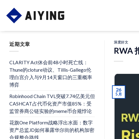
Skip
to
content
深度好文
近期文章
RWA
CLARITY Act休会前48小时死亡线：
Thune的cloture动议、Tillis-Gallego伦
理白宫介入与9月14天窗口的三重概率
博弈
26
5 月
Robinhood Chain TVL突破7.74亿美元但
CASHCAT占代币化资产市值85%：受
监管券商公链实验的meme币合规悖论
花旗One Platform战略浮出水面：数字
资产总监JD如何暴露华尔街的机构加密
合规整合路线