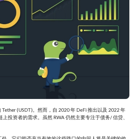
(USDT)。然而，自 2020 年 DeFi 推出以及 2022 年
链上投资者的需求。虽然 RWA 仍然
主要
专注于
债务
/ 信贷、
汇处。它们能否充当
有效的
这些路口的中间人将是
关键的
他