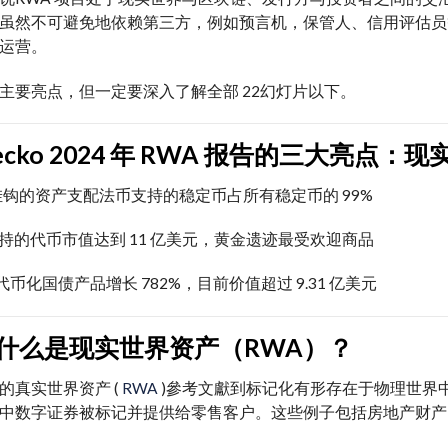
虽然
不可避免地
依赖第三方，例如预言机，
保管人
、信用评估员
运营。
主要亮点，但一定要深入了解全部 22
幻灯片
以下。
Gecko 2024 年 RWA 报告的三大亮点
挂钩的资产
支配
法币支持的稳定币占所有稳定币的 99%
支持的代币市值达到 11 亿美元，黄金
遗迹
最受欢迎
商品
年代币化国债产品增长 782%，目前价值超过 9.31 亿美元
什么是现实世界资产（RWA）？
的真实世界资产 (
RWA
)
參考文獻
到标记化
有形
存在于物理世界
中数字
证券
被标记并提供给
零售
客户。这些例子包括房地产
财产