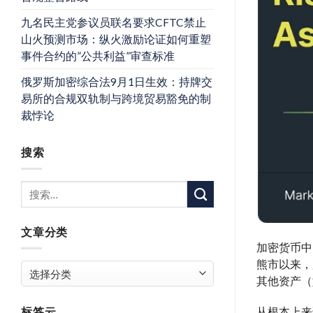
九名民主党参议员联名要求CFTC禁止
山火预测市场：纵火激励论证如何重塑
事件合约的”公共利益”审查标准
俄罗斯加密综合法9月1日生效：持牌交
易所的合规双轨制与跨境贸易豁免的制
裁悖论
搜索
文章分类
加密货币中的
熊市以来，
文
其他资产（
章
分
标签云
从根本上来