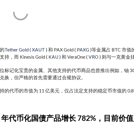
的
Tether Gold ( XAUT
) 和 PAX Gold (
PAXG
)等金属占 BTC 市值的
而 Kinesis Gold (
KAU
) 和 VeraOne (
VRO
) 则与一克黄金
位
标记化
宝贵的
金属、其他支持的代币
商品
也曾
推出
例如，铀 3
兑换，但
严格的
首先需要通过合规协议。
持的代币的市值为 11 亿美元，仅占法定支持的稳定币市值的 0.
023 年代币化国债产品增长 782%，目前价值超