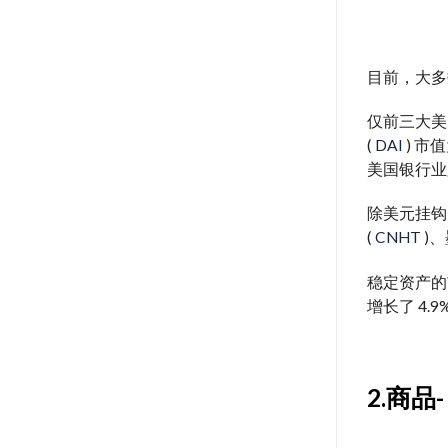
目前，大多
仅前三大美元
(
DAI
) 市
美国银行业
除美元挂钩
(
CNHT
)、
稳定资产的市值
增长了 4.9
2.商