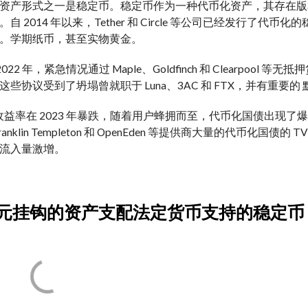
资产形式之一是稳定币。稳定币作为一种代币化资产，其存在
版
自 2014 年以来，Tether 和 Circle 等公司已经发行
。
学期
纸币，甚至实物黄金。
2022 年，
紧急情况
通过 Maple、Goldfinch 和 Clearpoo
这些协议受到了
坍塌
曾就职于 Luna、3AC 和 FTX，并有
重要的
i 收益率在 2023 年暴跌，随着用户蜂拥而至，代币化国债出现了
ranklin Templeton 和 OpenEden 等提供商
大量的
代币化国债的 TVL 
流入量激增。
与美元挂钩的资产支配法定货币支持的稳定币