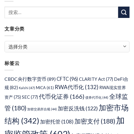
文章分类
文
章
分
标签云
类
CFTC
(96)
CBDC央行数字货币
(89)
DeFi合
CLARITY Act
(77)
RWA代币化
(132)
规
(82)
RWA现实世界
MiCA
(61)
Kalshi
(47)
代币化证券
(166)
全球监
资产
(75)
SEC
(77)
债券代币化
(44)
加密市场
管
(180)
加密反洗钱
(122)
加密交易所合规
(44)
加
结构
(342)
加密支付
(188)
加密托管
(108)
密监管政策
(602)