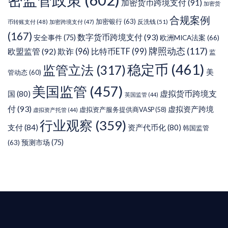
加密货币跨境支付
(91)
加密货
合规案例
加密银行
(63)
反洗钱
(51)
币转账支付
(48)
加密跨境支付
(47)
(167)
数字货币跨境支付
(93)
安全事件
(75)
欧洲MICA法案
(66)
牌照动态
(117)
欧盟监管
(92)
欺诈
(96)
比特币ETF
(99)
监
稳定币
(461)
监管立法
(317)
美
管动态
(60)
美国监管
(457)
虚拟货币跨境支
国
(80)
英国监管
(44)
付
(93)
虚拟资产跨境
虚拟资产服务提供商VASP
(58)
虚拟资产托管
(44)
行业观察
(359)
支付
(84)
资产代币化
(80)
韩国监管
预测市场
(75)
(63)
T AIYING