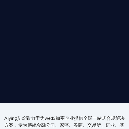
您的全球
b3 合規商業版圖
是準備在香港申請 1/4/9號牌照升級的傳統金融券
是尋求開曼加密基金設立的資產管理團隊，艾盈都將
供最專業、最高效的合規支持。
尖專家團隊：成員均擁有 ACAMS 認證反洗錢师、資
執業律師資質。
4/7 全球無時差響應：香港、迪拜、歐洲本地化團隊
時在線。
Aiying艾盈致力于为wed3加密企业提供全球一站式合规解决
方案，专为傳統金融公司、家辦、券商、交易所、矿业、基