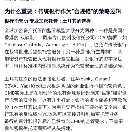
为什么重要：传统银行作为”合规锚”的策略逻辑
银行托管 vs 专业加密托管：土耳其的选择
全球加密资产托管的监管模型大致分为两种：一种是美国/
香港的”双轨制”——既有专门的州级信托公司/TCSP牌照（如
Coinbase Custody、Anchorage、BitGo），也允许传统银行
在获得批准后提供托管服务；另一种是”银行主导制”——将
加密资产托管嵌入现有银行监管框架，以银行的资本充足
率、审计标准和内部控制系统作为托管安全性的基础保障。
土耳其这次的做法更接近后者。让Akbank、Garanti
BBVA、Yapı Kredi三家根深蒂固的商业银行承担托管角色，
CMB实际上是在用银行的现有合规基础设施来”锚定”加密资
产托管的安全性。这有几个好处：银行的资本储备和存款保
险（在土耳其语境下）为用户资产提供了额外的安全层；银
行现有的反洗钱/KYC体系可以直接迁移到加密托管业务；
银行的审计和报告标准已经符合CMB的监管要求，不需要
像加密原生托管商那样从头搭建。