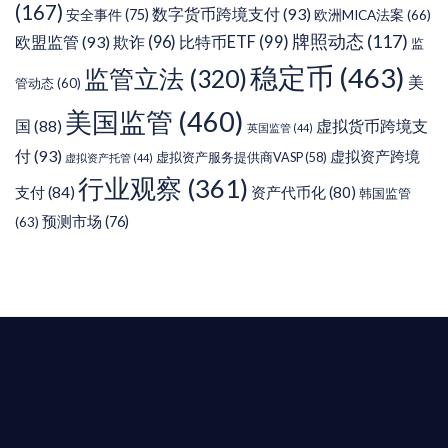
(167)
数字货币跨境支付
(93)
安全事件
(75)
欧洲MICA法案
(66)
牌照动态
(117)
欧盟监管
(93)
欺诈
(96)
比特币ETF
(99)
监
稳定币
(463)
监管立法
(320)
美
管动态
(60)
美国监管
(460)
虚拟货币跨境支
国
(88)
英国监管
(44)
付
(93)
虚拟资产跨境
虚拟资产服务提供商VASP
(58)
虚拟资产托管
(44)
行业观察
(361)
支付
(84)
资产代币化
(80)
韩国监管
预测市场
(76)
(63)
T AIYING
您的全球
b3 合規商業版圖