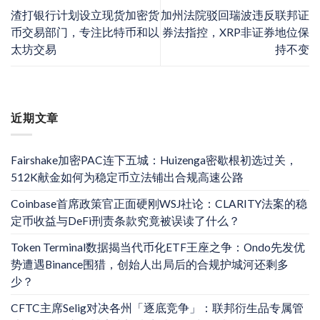
渣打银行计划设立现货加密货
加州法院驳回瑞波违反联邦证
币交易部门，专注比特币和以
券法指控，XRP非证券地位保
太坊交易
持不变
近期文章
Fairshake加密PAC连下五城：Huizenga密歇根初选过关，
512K献金如何为稳定币立法铺出合规高速公路
Coinbase首席政策官正面硬刚WSJ社论：CLARITY法案的稳
定币收益与DeFi刑责条款究竟被误读了什么？
Token Terminal数据揭当代币化ETF王座之争：Ondo先发优
势遭遇Binance围猎，创始人出局后的合规护城河还剩多
少？
CFTC主席Selig对决各州「逐底竞争」：联邦衍生品专属管