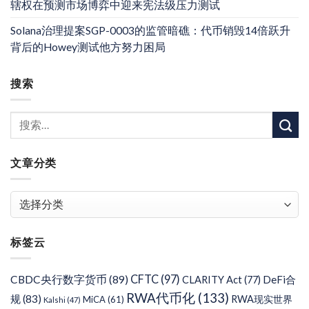
辖权在预测市场博弈中迎来宪法级压力测试
Solana治理提案SGP-0003的监管暗礁：代币销毁14倍跃升
背后的Howey测试他方努力困局
搜索
文章分类
文
章
分
标签云
类
CFTC
(97)
CBDC央行数字货币
(89)
DeFi合
CLARITY Act
(77)
RWA代币化
(133)
规
(83)
RWA现实世界
MiCA
(61)
Kalshi
(47)