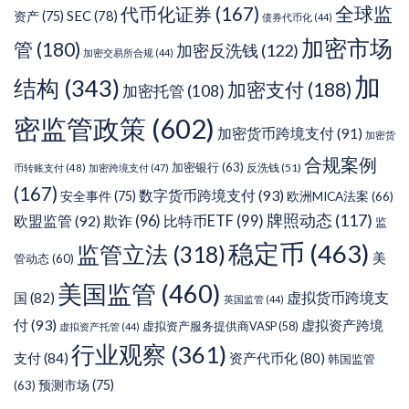
代币化证券
(167)
全球监
SEC
(78)
资产
(75)
债券代币化
(44)
加密市场
管
(180)
加密反洗钱
(122)
加密交易所合规
(44)
加
结构
(343)
加密支付
(188)
加密托管
(108)
密监管政策
(602)
加密货币跨境支付
(91)
加密货
合规案例
加密银行
(63)
反洗钱
(51)
币转账支付
(48)
加密跨境支付
(47)
(167)
数字货币跨境支付
(93)
安全事件
(75)
欧洲MICA法案
(66)
牌照动态
(117)
欧盟监管
(92)
欺诈
(96)
比特币ETF
(99)
监
稳定币
(463)
监管立法
(318)
美
管动态
(60)
美国监管
(460)
虚拟货币跨境支
国
(82)
英国监管
(44)
付
(93)
虚拟资产跨境
虚拟资产服务提供商VASP
(58)
虚拟资产托管
(44)
行业观察
(361)
支付
(84)
资产代币化
(80)
韩国监管
预测市场
(75)
(63)