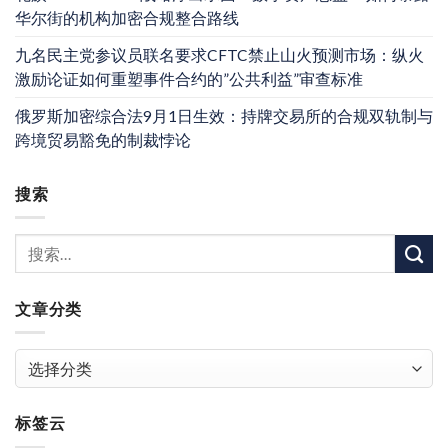
华尔街的机构加密合规整合路线
九名民主党参议员联名要求CFTC禁止山火预测市场：纵火
激励论证如何重塑事件合约的”公共利益”审查标准
俄罗斯加密综合法9月1日生效：持牌交易所的合规双轨制与
跨境贸易豁免的制裁悖论
搜索
文章分类
文
章
分
标签云
类