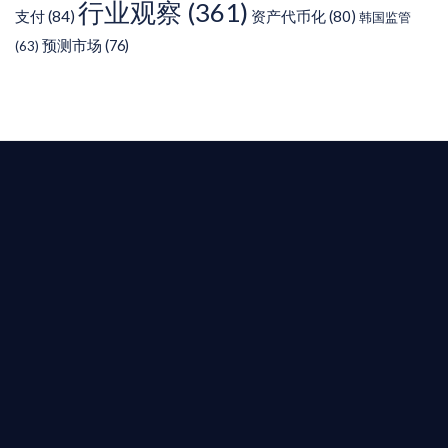
行业观察
(361)
支付
(84)
资产代币化
(80)
韩国监管
预测市场
(76)
(63)
T AIYING
您的全球
b3 合規商業版圖
是準備在香港申請 1/4/9號牌照升級的傳統金融券
是尋求開曼加密基金設立的資產管理團隊，艾盈都將
供最專業、最高效的合規支持。
尖專家團隊：成員均擁有 ACAMS 認證反洗錢师、資
執業律師資質。