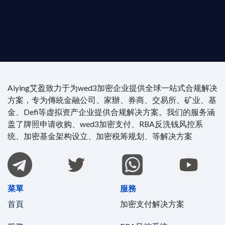
4/7 全球無時差響應：香港、迪拜、歐洲本地化團隊
時在線。
Aiying艾盈致力于为wed3加密企业提供全球一站式合规解决
方案，专为傳統金融公司、家辦、券商、交易所、矿业、基
金、Defi等虚拟资产企业提供合规解决方案。我们的服务涵
盖了牌照申请收购、wed3加密支付、RBA反洗钱风控系
统、加密基金架构设立、加密税筹规划、等解决方案
菜單
服務
首頁
加密支付解决方案