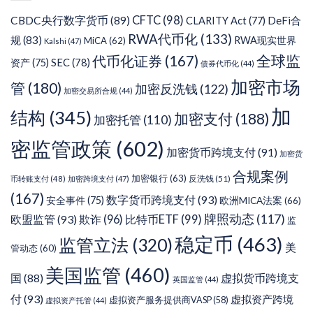
CFTC
(98)
CBDC央行数字货币
(89)
DeFi合
CLARITY Act
(77)
RWA代币化
(133)
规
(83)
RWA现实世界
MiCA
(62)
Kalshi
(47)
代币化证券
(167)
全球监
SEC
(78)
资产
(75)
债券代币化
(44)
加密市场
管
(180)
加密反洗钱
(122)
加密交易所合规
(44)
加
结构
(345)
加密支付
(188)
加密托管
(110)
密监管政策
(602)
加密货币跨境支付
(91)
加密货
合规案例
加密银行
(63)
反洗钱
(51)
币转账支付
(48)
加密跨境支付
(47)
(167)
数字货币跨境支付
(93)
安全事件
(75)
欧洲MICA法案
(66)
牌照动态
(117)
欧盟监管
(93)
欺诈
(96)
比特币ETF
(99)
监
稳定币
(463)
监管立法
(320)
美
管动态
(60)
美国监管
(460)
虚拟货币跨境支
国
(88)
英国监管
(44)
付
(93)
虚拟资产跨境
虚拟资产服务提供商VASP
(58)
虚拟资产托管
(44)