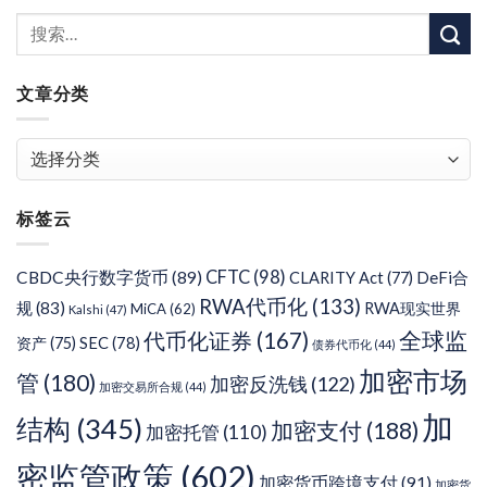
文章分类
文
章
分
标签云
类
CFTC
(98)
CBDC央行数字货币
(89)
DeFi合
CLARITY Act
(77)
RWA代币化
(133)
规
(83)
RWA现实世界
MiCA
(62)
Kalshi
(47)
代币化证券
(167)
全球监
SEC
(78)
资产
(75)
债券代币化
(44)
加密市场
管
(180)
加密反洗钱
(122)
加密交易所合规
(44)
加
结构
(345)
加密支付
(188)
加密托管
(110)
密监管政策
(602)
加密货币跨境支付
(91)
加密货