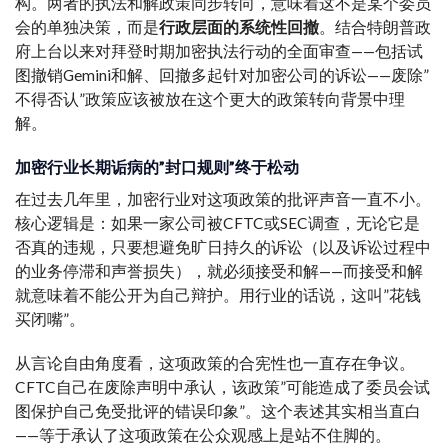
构。两者的执法和解政策同步转向，意味着这不是某个委员
会的单独决策，而是
行政层面的系统性回撤
。结合特朗普政
府上台以来对拜登时期加密执法行动的全面审查——包括试
图撤销Gemini和解、回撤多起针对加密公司的诉讼——废除”
不得否认”政策应该被放在这个更大的政策转向背景中理
解。
加密行业长期诟病的”封口规则”终于松动
在过去几年里，加密行业对这项政策的批评声音一直不小。
核心逻辑是：如果一家公司被CFTC或SEC调查，无论它是
否真的违规，只要想避免旷日持久的诉讼（以及诉讼过程中
的业务停滞和声誉损失），就必须接受和解——而接受和解
就意味着不能公开为自己辩护。用行业的话说，这叫”花钱
买闭嘴”。
从言论自由角度看，这项政策的合宪性也一直存在争议。
CFTC自己在废除声明中承认，该政策”可能造成了委员会试
图保护自己免受批评的错误印象”。这个表述其实相当直白
——等于承认了这项政策在公众观感上是站不住脚的。