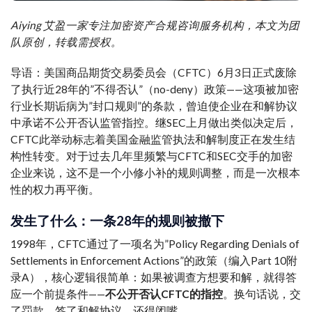
Aiying 艾盈一家专注加密资产合规咨询服务机构，本文为团
队原创，转载需授权。
导语：美国商品期货交易委员会（CFTC）6月3日正式废除
了执行近28年的”不得否认”（no-deny）政策——这项被加密
行业长期诟病为”封口规则”的条款，曾迫使企业在和解协议
中承诺不公开否认监管指控。继SEC上月做出类似决定后，
CFTC此举动标志着美国金融监管执法和解制度正在发生结
构性转变。对于过去几年里频繁与CFTC和SEC交手的加密
企业来说，这不是一个小修小补的规则调整，而是一次根本
性的权力再平衡。
发生了什么：一条28年的规则被撤下
1998年，CFTC通过了一项名为”Policy Regarding Denials of
Settlements in Enforcement Actions”的政策（编入Part 10附
录A），核心逻辑很简单：如果被调查方想要和解，就得答
应一个前提条件——
不公开否认CFTC的指控
。换句话说，交
了罚款、签了和解协议，还得闭嘴。