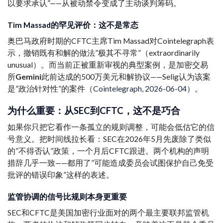
以要求承认”——从被动禁令变成了主动谈判筹码。
Tim Massad的罕见评价：这不是常态
奥巴马政府时期的CFTC主席Tim Massad对Cointelegraph表
示，撤销既有和解的做法”极其不寻常”（extraordinarily
unusual）。而当前正被重新审视的典型案例，是加密交易
所
Gemini
此前达成的500万美元和解协议——Selig认为该案
是”政治针对性”的案件（
Cointelegraph, 2026-06-04
）。
为什么重要：从SEC到CFTC，这不是巧合
如果你只把它看作一条孤立的规则调整，可能会低估它的信
号意义。把时间线拉长看：SEC在2026年5月先废除了类似
的”不得否认”政策，一个月后CFTC跟进。两个机构的声明
措辞几乎一致——都用了”可能造成委员会试图保护自己免受
批评的错误印象”这样的表述。
监管协调的信号比规则本身更重要
SEC和CFTC是美国加密行业面对的两个最主要联邦监管机