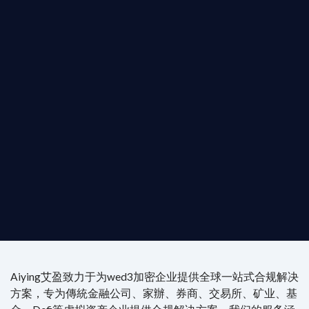
您的全球
b3 合規商業版圖
是準備在香港申請 1/4/9號牌照升級的傳統金融券
是尋求開曼加密基金設立的資產管理團隊，艾盈都將
供最專業、最高效的合規支持。
尖專家團隊：成員均擁有 ACAMS 認證反洗錢师、資
執業律師資質。
4/7 全球無時差響應：香港、迪拜、歐洲本地化團隊
時在線。
Aiying艾盈致力于为wed3加密企业提供全球一站式合规解决
方案，专为傳統金融公司、家辦、券商、交易所、矿业、基