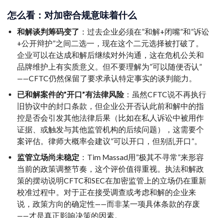
怎么看：对加密合规意味着什么
和解谈判筹码变了
：过去企业必须在”和解+闭嘴”和”诉讼
+公开辩护”之间二选一，现在这个二元选择被打破了。
企业可以在达成和解后继续对外沟通，这在危机公关和
品牌维护上有实质意义。但不要理解为”可以随便否认”
——CFTC仍然保留了要求承认特定事实的谈判能力。
已和解案件的”开口”有法律风险
：虽然CFTC说不再执行
旧协议中的封口条款，但企业公开否认此前和解中的指
控是否会引发其他法律后果（比如在私人诉讼中被用作
证据、或触发与其他监管机构的后续问题），这需要个
案评估。律师大概率会建议”可以开口，但别乱开口”。
监管立场尚未稳定
：Tim Massad用”极其不寻常”来形容
当前的政策调整节奏，这个评价值得重视。执法和解政
策的摆动说明CFTC和SEC在加密监管上的立场仍在重新
校准过程中。对于正在接受调查或考虑和解的企业来
说，政策方向的确定性——而非某一项具体条款的存废
——才是真正影响决策的因素。