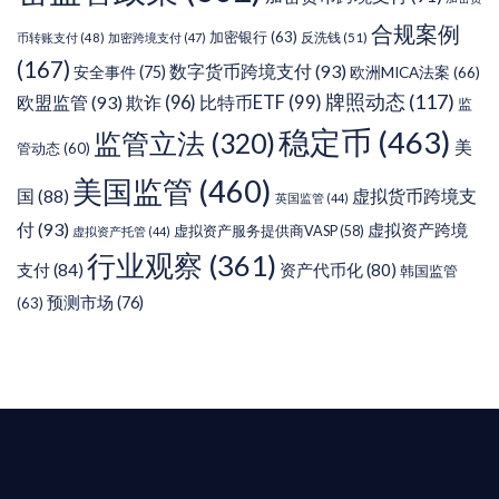
合规案例
加密银行
(63)
反洗钱
(51)
币转账支付
(48)
加密跨境支付
(47)
(167)
数字货币跨境支付
(93)
安全事件
(75)
欧洲MICA法案
(66)
牌照动态
(117)
欧盟监管
(93)
欺诈
(96)
比特币ETF
(99)
监
稳定币
(463)
监管立法
(320)
美
管动态
(60)
美国监管
(460)
虚拟货币跨境支
国
(88)
英国监管
(44)
付
(93)
虚拟资产跨境
虚拟资产服务提供商VASP
(58)
虚拟资产托管
(44)
行业观察
(361)
支付
(84)
资产代币化
(80)
韩国监管
预测市场
(76)
(63)
T AIYING