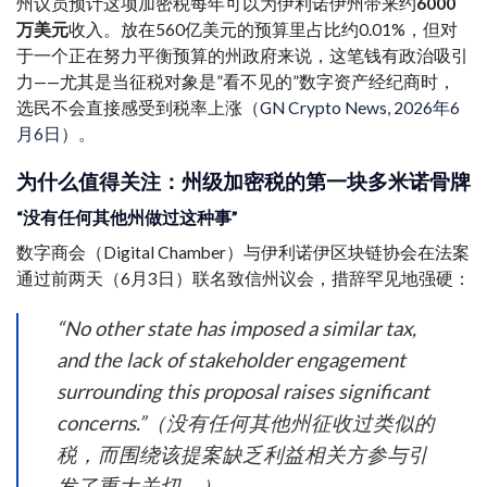
州议员预计这项加密税每年可以为伊利诺伊州带来约
6000
万美元
收入。放在560亿美元的预算里占比约0.01%，但对
于一个正在努力平衡预算的州政府来说，这笔钱有政治吸引
力——尤其是当征税对象是”看不见的”数字资产经纪商时，
选民不会直接感受到税率上涨（
GN Crypto News, 2026年6
月6日
）。
为什么值得关注：州级加密税的第一块多米诺骨牌
“没有任何其他州做过这种事”
数字商会（Digital Chamber）与伊利诺伊区块链协会在法案
通过前两天（6月3日）联名致信州议会，措辞罕见地强硬：
“No other state has imposed a similar tax,
and the lack of stakeholder engagement
surrounding this proposal raises significant
concerns.”（没有任何其他州征收过类似的
税，而围绕该提案缺乏利益相关方参与引
发了重大关切。）