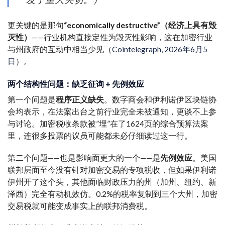
更关键的是那句
“economically destructive”（经济上具有毁
灭性）
——行业机构直接定性为毁灭性影响，这在加密行业
与州政府的互动中相当少见（
Cointelegraph, 2026年6月5
日
）。
两个结构性问题：缺乏征询 + 先例效应
第一个问题是
程序正义缺失
。数字商会和伊利诺伊区块链协
会均表示，在法案出台之前行业完全未被通知，更谈不上参
与讨论。加密税收条款被”埋”在了1624页的综合预算法案
里，连很多投票的议员可能都未必仔细读过这一行。
第二个问题——也是影响面更大的一个——是
先例效应
。美国
联邦层面至今没有针对加密交易的专项税收，但如果伊利诺
伊州开了这个头，其他面临财政压力的州（加州、纽约、新
泽西）完全有动机效仿。0.2%的税率复制到三个大州，加密
交易税就可能变成事实上的联邦消费税。