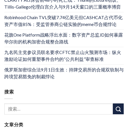
CLARITY Act休会前48小时死亡线：Thune的cloture动议、
Tillis-Gallego伦理白宫介入与9月14天窗口的三重概率博弈
Robinhood Chain TVL突破7.74亿美元但CASHCAT占代币化
资产市值85%：受监管券商公链实验的meme币合规悖论
花旗One Platform战略浮出水面：数字资产总监JD如何暴露
华尔街的机构加密合规整合路线
九名民主党参议员联名要求CFTC禁止山火预测市场：纵火
激励论证如何重塑事件合约的”公共利益”审查标准
俄罗斯加密综合法9月1日生效：持牌交易所的合规双轨制与
跨境贸易豁免的制裁悖论
搜索
文章分类