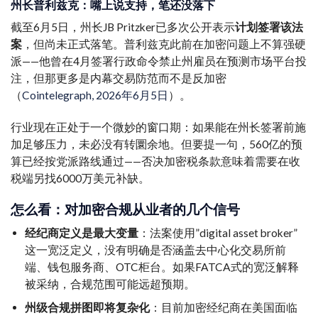
州长普利兹克：嘴上说支持，笔还没落下
截至6月5日，州长JB Pritzker已多次公开表示
计划签署该法
案
，但尚未正式落笔。普利兹克此前在加密问题上不算强硬
派——他曾在4月签署行政命令禁止州雇员在预测市场平台投
注，但那更多是内幕交易防范而不是反加密
（
Cointelegraph, 2026年6月5日
）。
行业现在正处于一个微妙的窗口期：如果能在州长签署前施
加足够压力，未必没有转圜余地。但要提一句，560亿的预
算已经按党派路线通过——否决加密税条款意味着需要在收
税端另找6000万美元补缺。
怎么看：对加密合规从业者的几个信号
经纪商定义是最大变量
：法案使用”digital asset broker”
这一宽泛定义，没有明确是否涵盖去中心化交易所前
端、钱包服务商、OTC柜台。如果FATCA式的宽泛解释
被采纳，合规范围可能远超预期。
州级合规拼图即将复杂化
：目前加密经纪商在美国面临