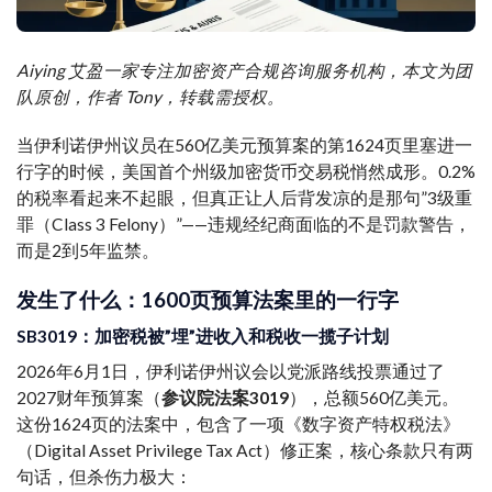
Aiying 艾盈一家专注加密资产合规咨询服务机构，本文为团
队原创，作者 Tony，转载需授权。
当伊利诺伊州议员在560亿美元预算案的第1624页里塞进一
行字的时候，美国首个州级加密货币交易税悄然成形。0.2%
的税率看起来不起眼，但真正让人后背发凉的是那句”3级重
罪（Class 3 Felony）”——违规经纪商面临的不是罚款警告，
而是2到5年监禁。
发生了什么：1600页预算法案里的一行字
SB3019：加密税被”埋”进收入和税收一揽子计划
2026年6月1日，伊利诺伊州议会以党派路线投票通过了
2027财年预算案（
参议院法案3019
），总额560亿美元。
这份1624页的法案中，包含了一项《数字资产特权税法》
（Digital Asset Privilege Tax Act）修正案，核心条款只有两
句话，但杀伤力极大：