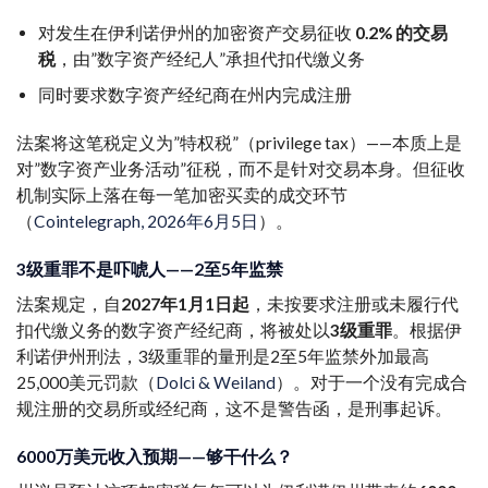
对发生在伊利诺伊州的加密资产交易征收
0.2% 的交易
税
，由”数字资产经纪人”承担代扣代缴义务
同时要求数字资产经纪商在州内完成注册
法案将这笔税定义为”特权税”（privilege tax）——本质上是
对”数字资产业务活动”征税，而不是针对交易本身。但征收
机制实际上落在每一笔加密买卖的成交环节
（
Cointelegraph, 2026年6月5日
）。
3级重罪不是吓唬人——2至5年监禁
法案规定，自
2027年1月1日起
，未按要求注册或未履行代
扣代缴义务的数字资产经纪商，将被处以
3级重罪
。根据伊
利诺伊州刑法，3级重罪的量刑是2至5年监禁外加最高
25,000美元罚款（
Dolci & Weiland
）。对于一个没有完成合
规注册的交易所或经纪商，这不是警告函，是刑事起诉。
6000万美元收入预期——够干什么？