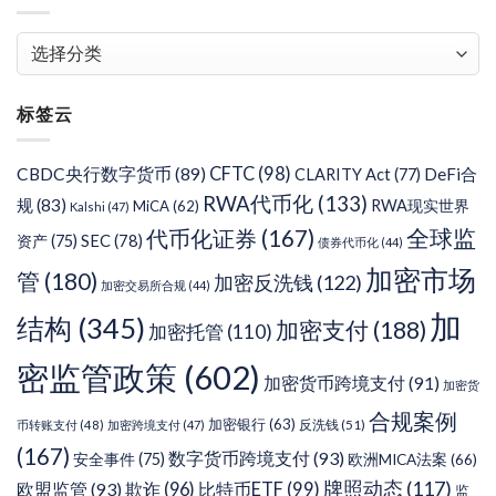
文
章
分
标签云
类
CFTC
(98)
CBDC央行数字货币
(89)
DeFi合
CLARITY Act
(77)
RWA代币化
(133)
规
(83)
RWA现实世界
MiCA
(62)
Kalshi
(47)
代币化证券
(167)
全球监
SEC
(78)
资产
(75)
债券代币化
(44)
加密市场
管
(180)
加密反洗钱
(122)
加密交易所合规
(44)
加
结构
(345)
加密支付
(188)
加密托管
(110)
密监管政策
(602)
加密货币跨境支付
(91)
加密货
合规案例
加密银行
(63)
反洗钱
(51)
币转账支付
(48)
加密跨境支付
(47)
(167)
数字货币跨境支付
(93)
安全事件
(75)
欧洲MICA法案
(66)
牌照动态
(117)
欧盟监管
(93)
欺诈
(96)
比特币ETF
(99)
监