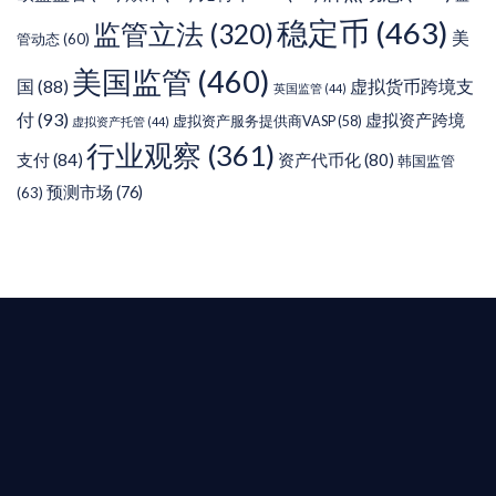
稳定币
(463)
监管立法
(320)
美
管动态
(60)
美国监管
(460)
虚拟货币跨境支
国
(88)
英国监管
(44)
付
(93)
虚拟资产跨境
虚拟资产服务提供商VASP
(58)
虚拟资产托管
(44)
行业观察
(361)
支付
(84)
资产代币化
(80)
韩国监管
预测市场
(76)
(63)
T AIYING
您的全球
b3 合規商業版圖
是準備在香港申請 1/4/9號牌照升級的傳統金融券