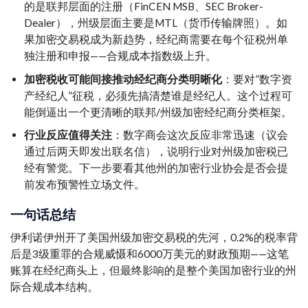
的是联邦层面的注册（FinCEN MSB、SEC Broker-
Dealer），州级层面主要是MTL（货币传输牌照）。如
果加密交易税成为新趋势，经纪商需要在每个征税州单
独注册和申报——合规成本指数级上升。
加密税收可能间接推动经纪商分类明晰化
：要对”数字资
产经纪人”征税，必须先搞清楚谁是经纪人。这个过程可
能倒逼出一个更清晰的联邦/州级加密经纪商分类框架。
行业反应值得关注
：数字商会这次反应非常迅速（议会
通过后两天即发出联名信），说明行业对州级加密税已
经有警觉。下一步要看其他州的加密行业协会是否会提
前发布预警性立场文件。
一句话总结
伊利诺伊州开了美国州级加密交易税的先河，0.2%的税率背
后是3级重罪的合规威慑和6000万美元的财政预期——这笔
账算在经纪商头上，但最终影响的是整个美国加密行业的州
际合规成本结构。