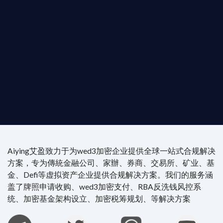
是尋求開曼加密基金設立的資產管理團隊，艾盈都將
供最專業、最高效的合規支持。
尖專家團隊：成員均擁有 ACAMS 認證反洗錢师、資
執業律師資質。
4/7 全球無時差響應：香港、迪拜、歐洲本地化團隊
時在線。
Aiying艾盈致力于为wed3加密企业提供全球一站式合规解决
方案，专为傳統金融公司、家辦、券商、交易所、矿业、基
金、Defi等虚拟资产企业提供合规解决方案。我们的服务涵
盖了牌照申请收购、wed3加密支付、RBA反洗钱风控系
统、加密基金架构设立、加密税筹规划、等解决方案